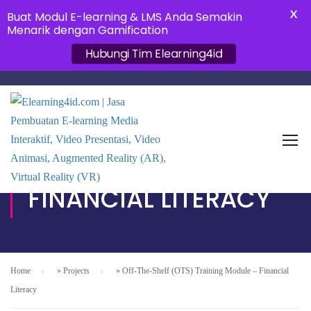
X
Buat Modul E-learning & LMS Anda Semakin
Menarik dengan Gamification
Hubungi Tim Elearning4id
OFF-THE-SHELF (OTS)
TRAINING MODULE –
FINANCIAL LITERACY
Home
»
Projects
»
Off-The-Shelf (OTS) Training Module – Financial
Literacy