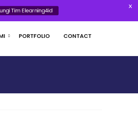
X
ungi Tim Elearning4id
MI
PORTFOLIO
CONTACT