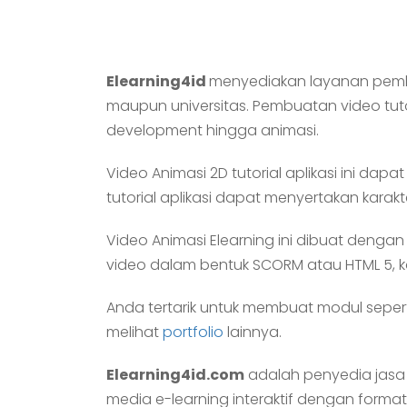
Elearning4id
menyediakan layanan pembua
maupun universitas. Pembuatan video tutor
development hingga animasi.
Video Animasi 2D tutorial aplikasi ini da
tutorial aplikasi dapat menyertakan kara
Video Animasi Elearning ini dibuat deng
video dalam bentuk SCORM atau HTML 5
Anda tertarik untuk membuat modul sepert
melihat
portfolio
lainnya.
Elearning4id.com
adalah penyedia jas
media e-learning interaktif dengan format 