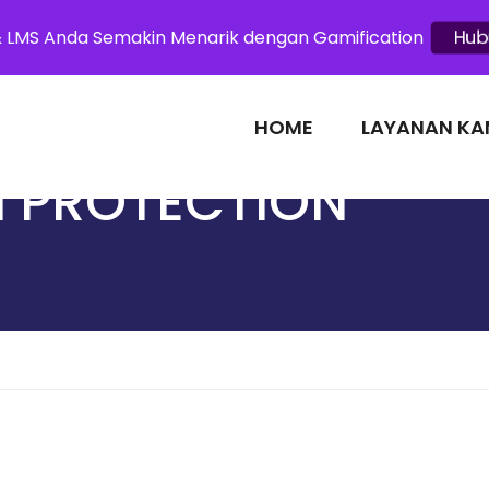
& LMS Anda Semakin Menarik dengan Gamification
Hub
HOME
LAYANAN KA
 PROTECTION