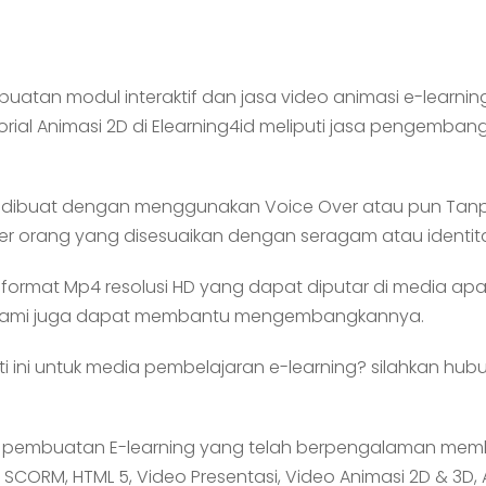
tan modul interaktif dan jasa video animasi e-learnin
ial Animasi 2D di Elearning4id meliputi jasa pengembanga
pat dibuat dengan menggunakan Voice Over atau pun Tanpa
kter orang yang disesuaikan dengan seragam atau identi
an format Mp4 resolusi HD yang dapat diputar di media 
, kami juga dapat membantu mengembangkannya.
i ini untuk media pembelajaran e-learning? silahkan hubu
a pembuatan E-learning yang telah berpengalaman mem
SCORM, HTML 5, Video Presentasi, Video Animasi 2D & 3D, 