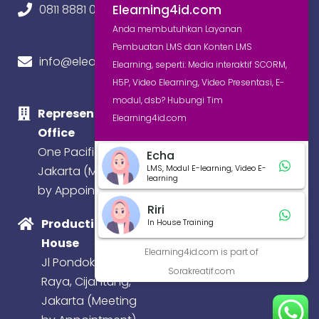
Elearning4id.com
0811 8881 0580
Anda membutuhkan Layanan
Pembuatan LMS dan Konten LMS
info@elearning4id.com
Elearning, seperti: Media interaktif SCORM,
H5P, Video Elearning, Video Presentasi, E-
modul, dsb? Hubungi Tim
Representative
Elearning4id.com
Office
One Pacific Place,
Echa
LMS, Modul E-learning, Video E-
Jakarta (Meeting
learning
by Appointment)
Riri
Production
In House Training
House
Elearning4id.com is part of
Jl Pondok Baru
Sorakreatif.com
Raya, Cijantung,
Jakarta (Meeting