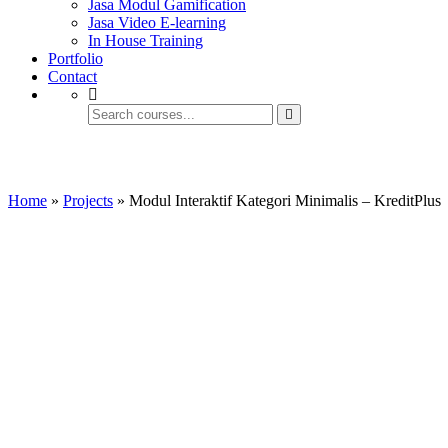
Jasa Modul Gamification
Jasa Video E-learning
In House Training
Portfolio
Contact
Modul Interaktif Kategori Minimalis – Kr
Home
»
Projects
»
Modul Interaktif Kategori Minimalis – KreditPlus