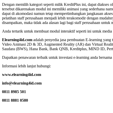
Dengan memilih kategori seperti milik KreditPlus ini, dapat diakses o
tersebut dikarenakan modul ini memiliki animasi yang sederhana namu
dapat di akomodasi namun tetap mempertimbangkan jangkauan akses bagi
pelatihan staff perusahaan menjadi lebih terakomodir dengan mudahny
disampaikan, maka tidak ada alasan lagi bagi staff perusahaan untuk 
Anda tertarik untuk membuat modul interaktif seperti ini untuk medi
Elearning4id.com
adalah penyedia jasa pembuatan E-learning yang
Video Animasi 2D & 3D, Augmented Reality (AR) dan Virtual Realit
Saudara (BWS), Hana Bank, Bank QNB, Kreditplus, MIND ID, Perta
Dapatkan penawaran terbaik untuk investasi e-learning anda bersama
Informasi lebih lanjut hubungi:
www.elearning4id.com
info@elearning4id.com
0811 8985 501
0811 8881 0580