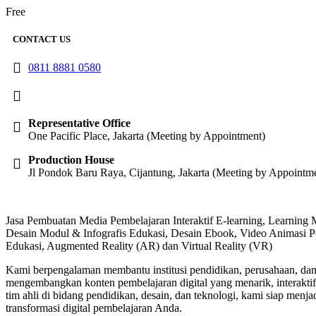
Free
CONTACT US
0811 8881 0580
info@elearning4id.com
Representative Office
One Pacific Place, Jakarta (Meeting by Appointment)
Production House
Jl Pondok Baru Raya, Cijantung, Jakarta (Meeting by Appointm
Jasa Pembuatan Media Pembelajaran Interaktif E-learning, Learnin
Desain Modul & Infografis Edukasi, Desain Ebook, Video Animasi P
Edukasi, Augmented Reality (AR) dan Virtual Reality (VR)
Kami berpengalaman membantu institusi pendidikan, perusahaan, dan
mengembangkan konten pembelajaran digital yang menarik, interakti
tim ahli di bidang pendidikan, desain, dan teknologi, kami siap menjad
transformasi digital pembelajaran Anda.