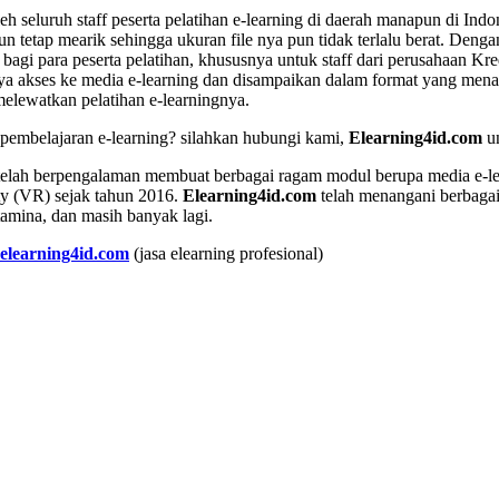
leh seluruh staff peserta pelatihan e-learning di daerah manapun di Ind
n tetap mearik sehingga ukuran file nya pun tidak terlalu berat. Deng
 para peserta pelatihan, khususnya untuk staff dari perusahaan Kredit
a akses ke media e-learning dan disampaikan dalam format yang menari
melewatkan pelatihan e-learningnya.
a pembelajaran e-learning? silahkan hubungi kami,
Elearning4id.com
u
 telah berpengalaman membuat berbagai ragam modul berupa media e-l
y (VR) sejak tahun 2016.
Elearning4id.com
telah menangani berbagai
mina, dan masih banyak lagi.
elearning4id.com
(jasa elearning profesional)