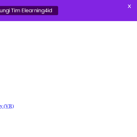
X
ungi Tim Elearning4id