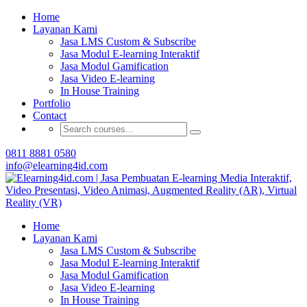
Buat Modul E-learning & LMS Anda Semakin
Home
Menarik dengan Gamification
Layanan Kami
Jasa LMS Custom & Subscribe
Hubungi Tim Elearning4id
Jasa Modul E-learning Interaktif
Jasa Modul Gamification
Jasa Video E-learning
In House Training
Portfolio
Contact
0811 8881 0580
info@elearning4id.com
Home
Layanan Kami
Jasa LMS Custom & Subscribe
Jasa Modul E-learning Interaktif
Jasa Modul Gamification
Jasa Video E-learning
In House Training