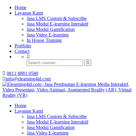
Buat Modul E-learning & LMS Anda Semakin
Home
Menarik dengan Gamification
Layanan Kami
Jasa LMS Custom & Subscribe
Hubungi Tim Elearning4id
Jasa Modul E-learning Interaktif
Jasa Modul Gamification
Jasa Video E-learning
In House Training
Portfolio
Contact
0811 8881 0580
info@elearning4id.com
Home
Layanan Kami
Jasa LMS Custom & Subscribe
Jasa Modul E-learning Interaktif
Jasa Modul Gamification
Jasa Video E-learning