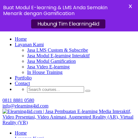
X
Buat Modul E-learning & LMS Anda Semakin
Menarik dengan Gamification
Hubungi Tim Elearning4id
Home
Layanan Kami
Jasa LMS Custom & Subscribe
Jasa Modul E-learning Interaktif
Jasa Modul Gamification
Jasa Video E-learning
In House Training
Portfolio
Contact
0811 8881 0580
info@elearning4id.com
Home