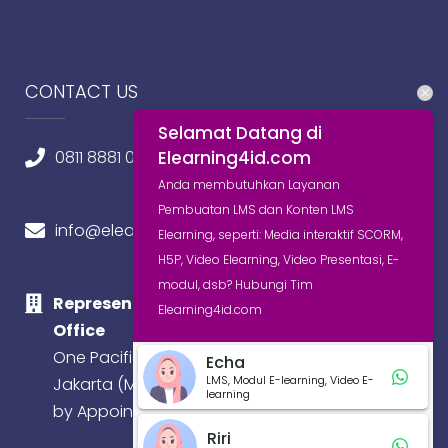
CONTACT US
Selamat Datang di
Elearning4id.com
0811 8881 0580
Anda membutuhkan Layanan
Pembuatan LMS dan Konten LMS
info@elearning4id.com
Elearning, seperti: Media interaktif SCORM,
H5P, Video Elearning, Video Presentasi, E-
modul, dsb? Hubungi Tim
Representative
Elearning4id.com
Office
One Pacific Place,
Echa
LMS, Modul E-learning, Video E-
Jakarta (Meeting
learning
by Appointment)
Riri