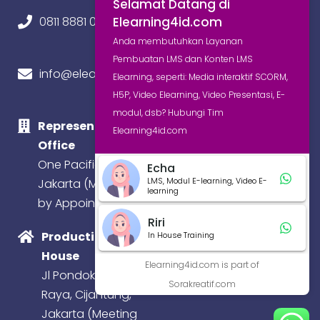
Selamat Datang di
Elearning4id.com
0811 8881 0580
Anda membutuhkan Layanan
Pembuatan LMS dan Konten LMS
info@elearning4id.com
Elearning, seperti: Media interaktif SCORM,
H5P, Video Elearning, Video Presentasi, E-
modul, dsb? Hubungi Tim
Representative
Elearning4id.com
Office
One Pacific Place,
Echa
LMS, Modul E-learning, Video E-
Jakarta (Meeting
learning
by Appointment)
Riri
Production
In House Training
House
Elearning4id.com is part of
Jl Pondok Baru
Sorakreatif.com
Raya, Cijantung,
Jakarta (Meeting