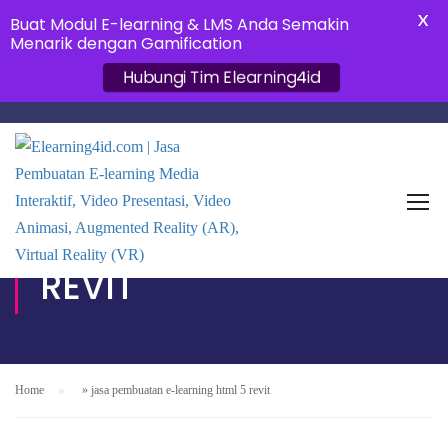
X
Buat Modul E-learning & LMS Anda Semakin
Menarik dengan Gamification
Hubungi Tim Elearning4id
JASA PEMBUATAN E-
LEARNING HTML 5
REVIT
Home
»
jasa pembuatan e-learning html 5 revit