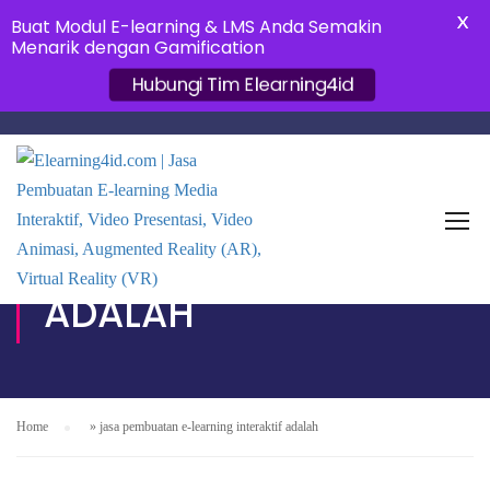
X
Buat Modul E-learning & LMS Anda Semakin
Menarik dengan Gamification
Hubungi Tim Elearning4id
JASA PEMBUATAN E-
LEARNING INTERAKTIF
ADALAH
Home
»
jasa pembuatan e-learning interaktif adalah