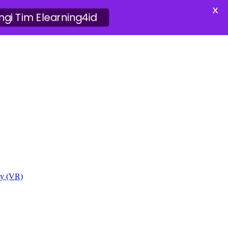
X
ungi Tim Elearning4id