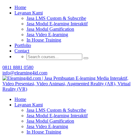
Buat Modul E-learning & LMS Anda Semakin
Home
Menarik dengan Gamification
Layanan Kami
Jasa LMS Custom & Subscribe
Hubungi Tim Elearning4id
Jasa Modul E-learning Interaktif
Jasa Modul Gamification
Jasa Video E-learning
In House Training
Portfolio
Contact
0811 8881 0580
info@elearning4id.com
Home
Layanan Kami
Jasa LMS Custom & Subscribe
Jasa Modul E-learning Interaktif
Jasa Modul Gamification
Jasa Video E-learning
In House Training