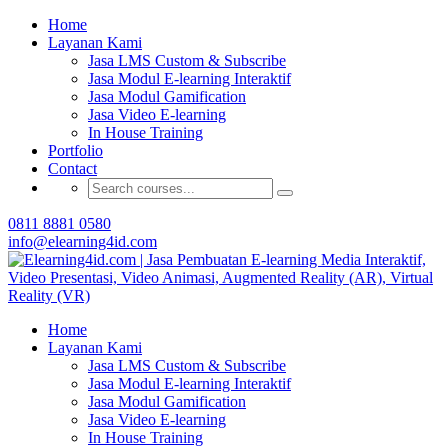
Buat Modul E-learning & LMS Anda Semakin
Home
Menarik dengan Gamification
Layanan Kami
Jasa LMS Custom & Subscribe
Hubungi Tim Elearning4id
Jasa Modul E-learning Interaktif
Jasa Modul Gamification
Jasa Video E-learning
In House Training
Portfolio
Contact
0811 8881 0580
info@elearning4id.com
Home
Layanan Kami
Jasa LMS Custom & Subscribe
Jasa Modul E-learning Interaktif
Jasa Modul Gamification
Jasa Video E-learning
In House Training