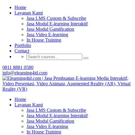
Buat Modul E-learning & LMS Anda Semakin
Home
Menarik dengan Gamification
Layanan Kami
Jasa LMS Custom & Subscribe
Hubungi Tim Elearning4id
Jasa Modul E-learning Interaktif
Jasa Modul Gamification
Jasa Video E-learning
In House Training
Portfolio
Contact
0811 8881 0580
info@elearning4id.com
Home
Layanan Kami
Jasa LMS Custom & Subscribe
Jasa Modul E-learning Interaktif
Jasa Modul Gamification
Jasa Video E-learning
In House Training