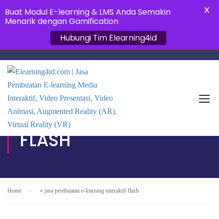
X
Buat Modul E-learning & LMS Anda Semakin
Menarik dengan Gamification
Hubungi Tim Elearning4id
JASA PEMBUATAN E-
LEARNING INTERAKTIF
FLASH
Home
»
jasa pembuatan e-learning interaktif flash