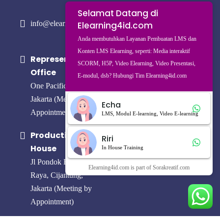
Selamat Datang di
info@elearning4id.com
Elearning4id.com
Anda membutuhkan Layanan Pembuatan LMS dan
Konten LMS Elearning, seperti: Media interaktif
Representative
SCORM, H5P, Video Elearning, Video Presentasi,
Office
E-modul, dsb? Hubungi Tim Elearning4id.com
One Pacific Place,
Jakarta (Meeting by
Echa
Appointment)
LMS, Modul E-learning, Video E-learning
Production
Riri
House
In House Training
Jl Pondok Baru
Elearning4id.com is part of Sorakreatif.com
Raya, Cijantung,
Jakarta (Meeting by
Appointment)