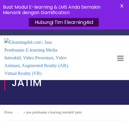
X
Buat Modul E-learning & LMS Anda Semakin
Menarik dengan Gamification
Hubungi Tim Elearning4id
JASA PEMBUATAN E-
LEARNING INTERAKTIF
JATIM
Home
»
jasa pembuatan e-learning interaktif jatim