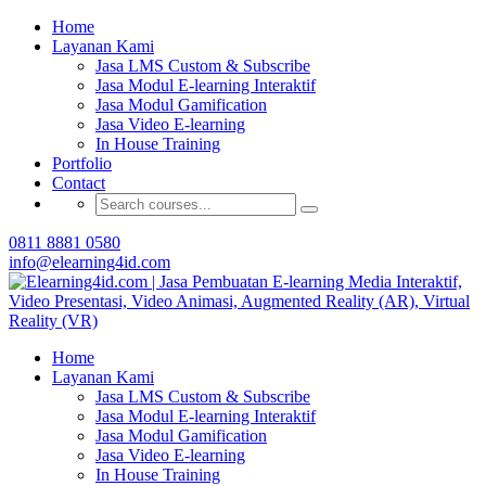
Buat Modul E-learning & LMS Anda Semakin
Home
Menarik dengan Gamification
Layanan Kami
Jasa LMS Custom & Subscribe
Hubungi Tim Elearning4id
Jasa Modul E-learning Interaktif
Jasa Modul Gamification
Jasa Video E-learning
In House Training
Portfolio
Contact
0811 8881 0580
info@elearning4id.com
Home
Layanan Kami
Jasa LMS Custom & Subscribe
Jasa Modul E-learning Interaktif
Jasa Modul Gamification
Jasa Video E-learning
In House Training