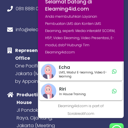
Selamat Datang di
Elearning4id.com
0811 8881 0580
Anda membutuhkan Layanan
Pembuatan LMS dan Konten LMS
info@elearning4id.com
Elearning, seperti: Media interaktif SCORM,
H5P, Video Elearning, Video Presentasi, E-
modul, dsb? Hubungi Tim
Representative
Elearning4id.com
Office
One Pacific Place,
Echa
LMS, Modul E-learning, Video E-
Jakarta (Meeting
learning
by Appointment)
Riri
Production
In House Training
House
Elearning4id.com is part of
Jl Pondok Baru
Sorakreatif.com
Raya, Cijantung,
Jakarta (Meeting