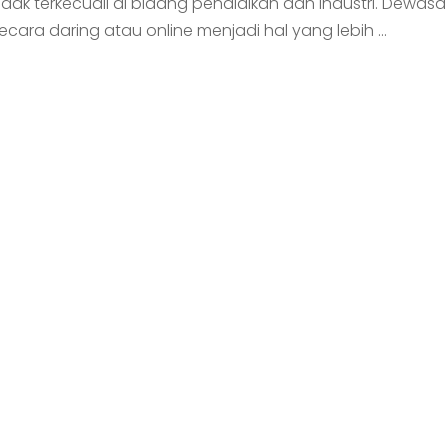
idak terkecuali di bidang pendidikan dan industri. Dewasa 
cara daring atau online menjadi hal yang lebih …