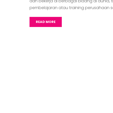
dan bekerja di berbagai bidang di dunia, t
pembelajaran atau training perusahaan se
READ MORE