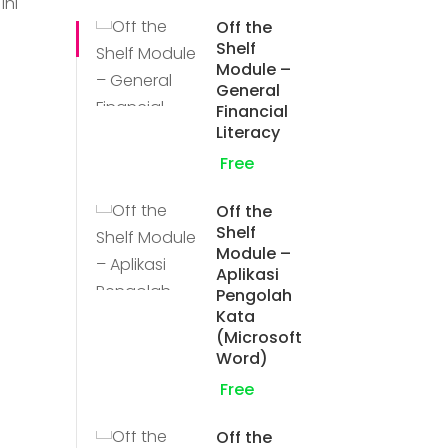
ini
Off the
Shelf
Module –
General
Financial
Literacy
Free
Off the
Shelf
Module –
Aplikasi
Pengolah
Kata
(Microsoft
Word)
Free
Off the