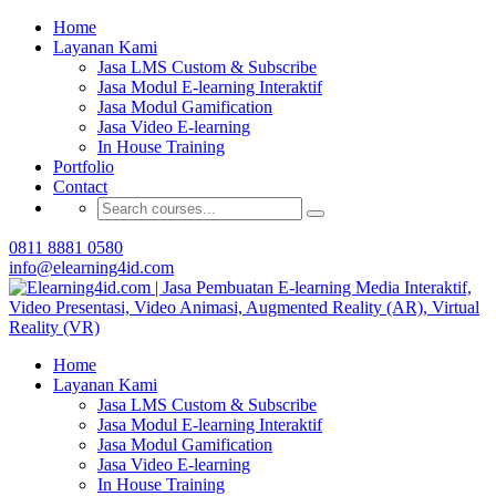
Buat Modul E-learning & LMS Anda Semakin
Home
Menarik dengan Gamification
Layanan Kami
Jasa LMS Custom & Subscribe
Hubungi Tim Elearning4id
Jasa Modul E-learning Interaktif
Jasa Modul Gamification
Jasa Video E-learning
In House Training
Portfolio
Contact
0811 8881 0580
info@elearning4id.com
Home
Layanan Kami
Jasa LMS Custom & Subscribe
Jasa Modul E-learning Interaktif
Jasa Modul Gamification
Jasa Video E-learning
In House Training