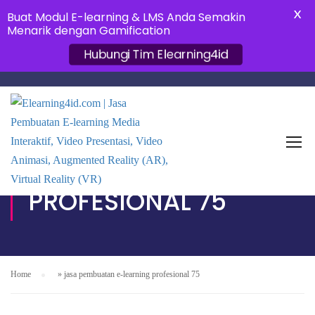
X
Buat Modul E-learning & LMS Anda Semakin
Menarik dengan Gamification
Hubungi Tim Elearning4id
JASA PEMBUATAN E-
LEARNING
PROFESIONAL 75
Home
»
jasa pembuatan e-learning profesional 75