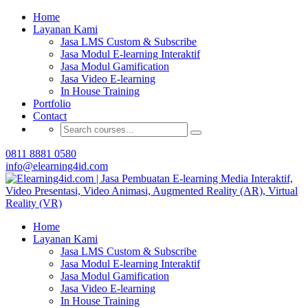
Buat Modul E-learning & LMS Anda Semakin
Home
Menarik dengan Gamification
Layanan Kami
Jasa LMS Custom & Subscribe
Hubungi Tim Elearning4id
Jasa Modul E-learning Interaktif
Jasa Modul Gamification
Jasa Video E-learning
In House Training
Portfolio
Contact
0811 8881 0580
info@elearning4id.com
Home
Layanan Kami
Jasa LMS Custom & Subscribe
Jasa Modul E-learning Interaktif
Jasa Modul Gamification
Jasa Video E-learning
In House Training