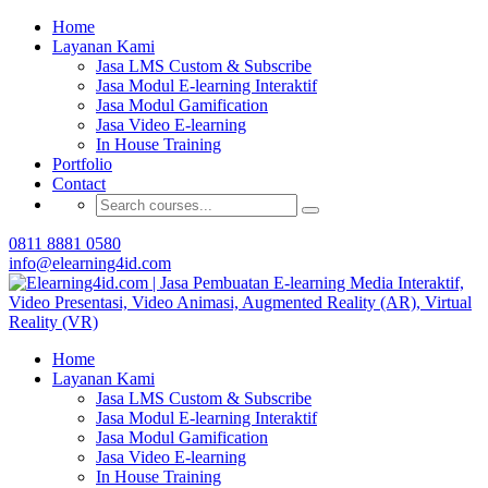
Buat Modul E-learning & LMS Anda Semakin
Home
Menarik dengan Gamification
Layanan Kami
Jasa LMS Custom & Subscribe
Hubungi Tim Elearning4id
Jasa Modul E-learning Interaktif
Jasa Modul Gamification
Jasa Video E-learning
In House Training
Portfolio
Contact
0811 8881 0580
info@elearning4id.com
Home
Layanan Kami
Jasa LMS Custom & Subscribe
Jasa Modul E-learning Interaktif
Jasa Modul Gamification
Jasa Video E-learning
In House Training