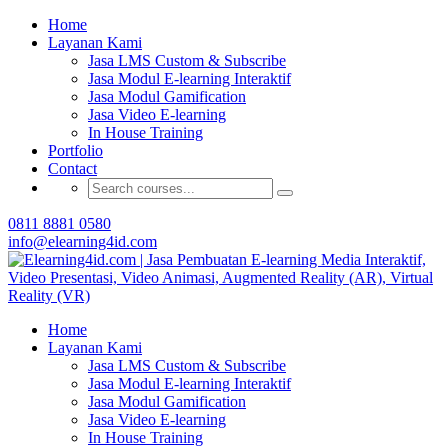
Buat Modul E-learning & LMS Anda Semakin
Home
Menarik dengan Gamification
Layanan Kami
Jasa LMS Custom & Subscribe
Hubungi Tim Elearning4id
Jasa Modul E-learning Interaktif
Jasa Modul Gamification
Jasa Video E-learning
In House Training
Portfolio
Contact
0811 8881 0580
info@elearning4id.com
Home
Layanan Kami
Jasa LMS Custom & Subscribe
Jasa Modul E-learning Interaktif
Jasa Modul Gamification
Jasa Video E-learning
In House Training