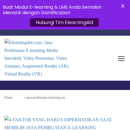
X
Buat Modul E-learning & LMS Anda Semakin
Menarik dengan Gamification
Hubungi Tim Elearning4id
JASA PEMBUATAN
ELEARNING NU
Home
»
jasa pembuatan elearning nu