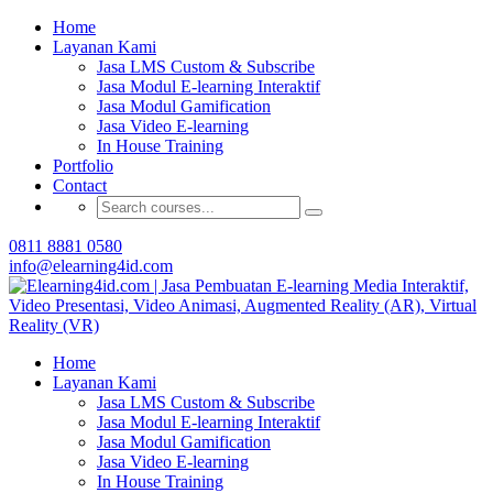
Buat Modul E-learning & LMS Anda Semakin
Home
Menarik dengan Gamification
Layanan Kami
Jasa LMS Custom & Subscribe
Hubungi Tim Elearning4id
Jasa Modul E-learning Interaktif
Jasa Modul Gamification
Jasa Video E-learning
In House Training
Portfolio
Contact
0811 8881 0580
info@elearning4id.com
Home
Layanan Kami
Jasa LMS Custom & Subscribe
Jasa Modul E-learning Interaktif
Jasa Modul Gamification
Jasa Video E-learning
In House Training