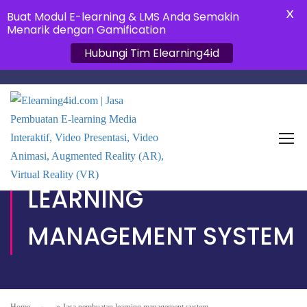
X
Buat Modul E-learning & LMS Anda Semakin
Menarik dengan Gamification
Hubungi Tim Elearning4id
JASA PEMBUATAN
LEARNING
MANAGEMENT SYSTEM