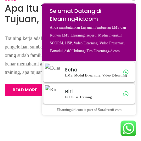
Apa Itu Training Kerja? Arti,
Selamat Datang di
Tujuan, dan Contoh
Elearning4id.com
Anda membutuhkan Layanan Pembuatan LMS dan
Konten LMS Elearning, seperti: Media interaktif
Training kerja adalah salah satu elemen penting dalam
SCORM, H5P, Video Elearning, Video Presentasi,
pengelolaan sumber daya manusia di perusahaan modern. Banyak
E-modul, dsb? Hubungi Tim Elearning4id.com
orang sudah familiar dengan istilah ini, tapi tidak semua benar-
benar memahami apa yang sebenarnya terjadi selama proses
Echa
training, apa tujuannya, dan bagaimana dampaknya terhadap …
LMS, Modul E-learning, Video E-learning
READ MORE
Riri
In House Training
Elearning4id.com is part of Sorakreatif.com