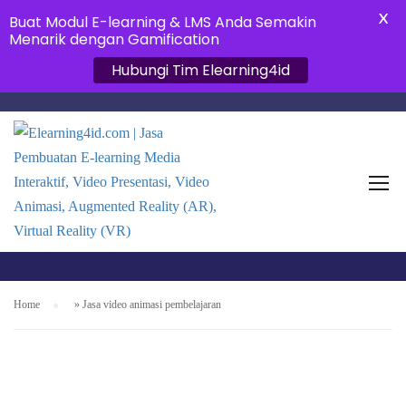
X
Buat Modul E-learning & LMS Anda Semakin
Menarik dengan Gamification
Hubungi Tim Elearning4id
JASA VIDEO ANIMASI
PEMBELAJARAN
Home
»
Jasa video animasi pembelajaran