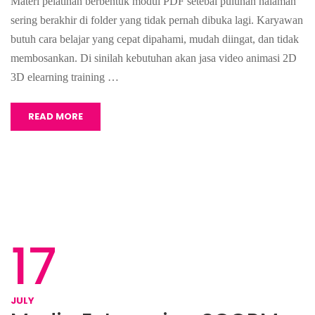
Materi pelatihan berbentuk modul PDF setebal puluhan halaman
sering berakhir di folder yang tidak pernah dibuka lagi. Karyawan
butuh cara belajar yang cepat dipahami, mudah diingat, dan tidak
membosankan. Di sinilah kebutuhan akan jasa video animasi 2D
3D elearning training …
READ MORE
17
JULY