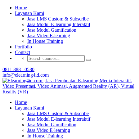
Buat Modul E-learning & LMS Anda Semakin
Home
Menarik dengan Gamification
Layanan Kami
Jasa LMS Custom & Subscribe
Hubungi Tim Elearning4id
Jasa Modul E-learning Interaktif
Jasa Modul Gamification
Jasa Video E-learning
In House Training
Portfolio
Contact
0811 8881 0580
info@elearning4id.com
Home
Layanan Kami
Jasa LMS Custom & Subscribe
Jasa Modul E-learning Interaktif
Jasa Modul Gamification
Jasa Video E-learning
In House Training