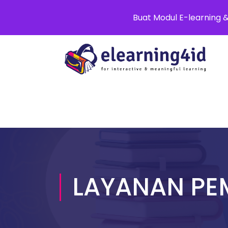
0811 8881 0580
info@elearning4id
Buat Modul E-learning 
LAYANAN PE