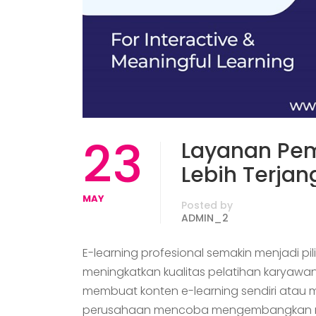
23
Layanan Pem
Lebih Terjan
MAY
Posted by
ADMIN_2
E-learning profesional semakin menjadi p
meningkatkan kualitas pelatihan karyawan 
membuat konten e-learning sendiri atau
perusahaan mencoba mengembangkan m