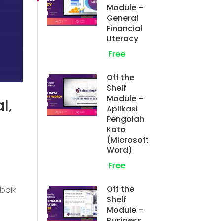
Module –
General
Financial
Literacy
Free
Off the
Shelf
Module –
l,
Aplikasi
Pengolah
Kata
(Microsoft
Word)
Free
Off the
 baik
Shelf
Module –
Business