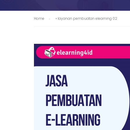
Home
»
layanan pembuatan elearning 02