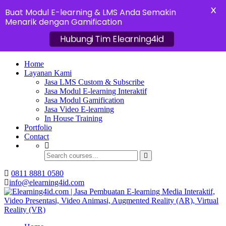
X
Buat Modul E-learning & LMS Anda Semakin
Menarik dengan Gamification
Hubungi Tim Elearning4id
Home
Layanan Kami
Jasa LMS Custom & Subscribe
Jasa Modul E-learning Interaktif
Jasa Modul Gamification
Jasa Video E-learning
In House Training
Portfolio
Contact
0811 8881 0580
info@elearning4id.com