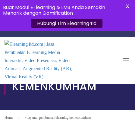
X
Buat Modul E-learning & LMS Anda Semakin
Menarik dengan Gamification
Hubungi Tim Elearning4id
LAYANAN PEMBUATAN
ELEARNING
KEMENKUMHAM
Home
»
layanan pembuatan elearning kemenkumham