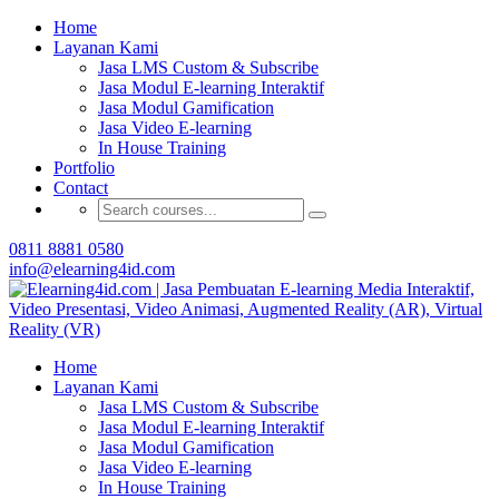
Buat Modul E-learning & LMS Anda Semakin
Home
Menarik dengan Gamification
Layanan Kami
Jasa LMS Custom & Subscribe
Hubungi Tim Elearning4id
Jasa Modul E-learning Interaktif
Jasa Modul Gamification
Jasa Video E-learning
In House Training
Portfolio
Contact
0811 8881 0580
info@elearning4id.com
Home
Layanan Kami
Jasa LMS Custom & Subscribe
Jasa Modul E-learning Interaktif
Jasa Modul Gamification
Jasa Video E-learning
In House Training