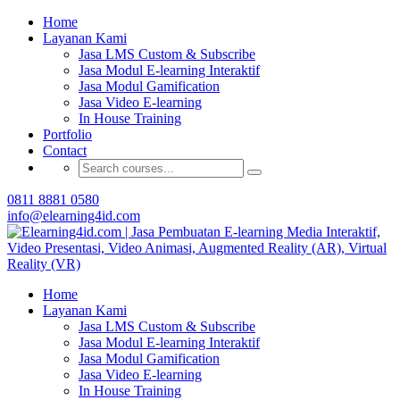
Buat Modul E-learning & LMS Anda Semakin
Home
Menarik dengan Gamification
Layanan Kami
Jasa LMS Custom & Subscribe
Hubungi Tim Elearning4id
Jasa Modul E-learning Interaktif
Jasa Modul Gamification
Jasa Video E-learning
In House Training
Portfolio
Contact
0811 8881 0580
info@elearning4id.com
Home
Layanan Kami
Jasa LMS Custom & Subscribe
Jasa Modul E-learning Interaktif
Jasa Modul Gamification
Jasa Video E-learning
In House Training