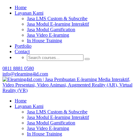
Buat Modul E-learning & LMS Anda Semakin
Home
Menarik dengan Gamification
Layanan Kami
Jasa LMS Custom & Subscribe
Hubungi Tim Elearning4id
Jasa Modul E-learning Interaktif
Jasa Modul Gamification
Jasa Video E-learning
In House Training
Portfolio
Contact
0811 8881 0580
info@elearning4id.com
Home
Layanan Kami
Jasa LMS Custom & Subscribe
Jasa Modul E-learning Interaktif
Jasa Modul Gamification
Jasa Video E-learning
In House Training