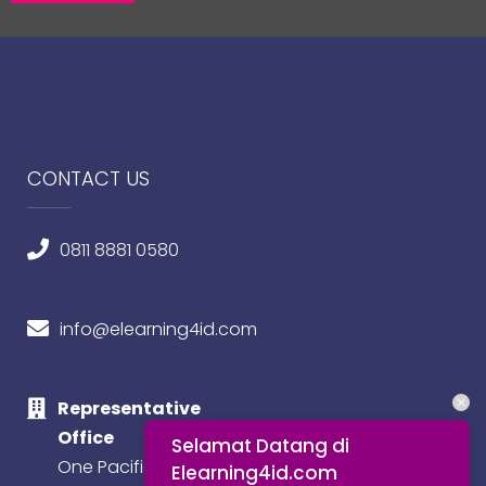
CONTACT US
0811 8881 0580
info@elearning4id.com
Representative
Office
Selamat Datang di
One Pacific Place,
Elearning4id.com