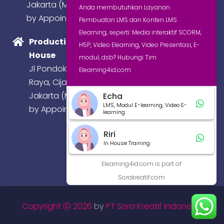
Jakarta (Meeting
Anda membutuhkan Layanan
by Appointment)
Pembuatan LMS dan Konten LMS
Elearning, seperti: Media interaktif SCORM,
Production
H5P, Video Elearning, Video Presentasi, E-
House
modul, dsb? Hubungi Tim
Jl Pondok Baru
Elearning4id.com
Raya, Cijantung,
Jakarta (Meeting
Echa
LMS, Modul E-learning, Video E-
by Appointment)
learning
Riri
In House Training
Elearning4id.com is part of
Sorakreatif.com
Copyright ⓒ 2026
by
PT Sora Kreatif Indonesia