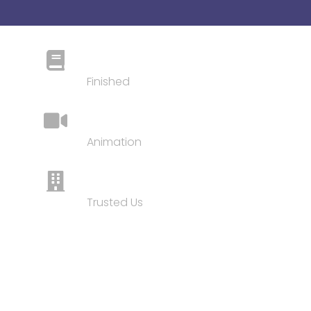
200+ Courses
Finished
50+ Hours
Animation
10+ Clients
Trusted Us
GET OFFER
Don't Hesitate to Ask