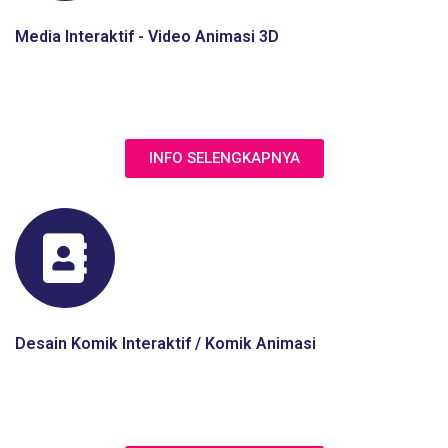
Media Interaktif - Video Animasi 3D
Jasa Pengembangan Video Edukasi animasi 3D untuk
simulasi alat permesinan, simulasi aktivitas, dsb
INFO SELENGKAPNYA
Desain Komik Interaktif / Komik Animasi
Jasa pembuatan materi e-learning dengan menarik melalui
ilustrasi komik yang atraktif dan mudah dipahami