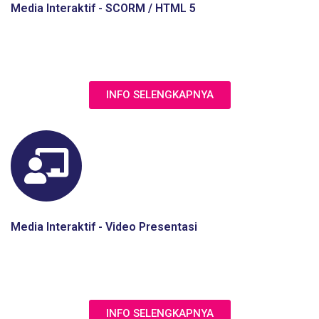
Media Interaktif - SCORM / HTML 5
Jasa pembuatan media interaktif e-learning dengan format
Html 5 & Scorm 1.2
INFO SELENGKAPNYA
Media Interaktif - Video Presentasi
Jasa Pengembangan Video Pembelajaran dengan
Presenter dan animasi infografis sebagai penjelasannya
INFO SELENGKAPNYA