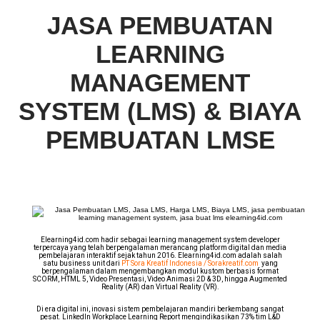
JASA PEMBUATAN
LEARNING
MANAGEMENT
SYSTEM (LMS)
& BIAYA
PEMBUATAN LMSE
Elearning4id.com hadir sebagai learning management system developer
terpercaya yang telah berpengalaman merancang platform digital dan media
pembelajaran interaktif sejak tahun 2016. Elearning4id.com adalah salah
satu business unit dari
PT Sora Kreatif Indonesia / Sorakreatif.com
yang
berpengalaman dalam mengembangkan modul kustom berbasis format
SCORM, HTML 5, Video Presentasi, Video Animasi 2D & 3D, hingga Augmented
Reality (AR) dan Virtual Reality (VR).
Di era digital ini, inovasi sistem pembelajaran mandiri berkembang sangat
pesat. LinkedIn Workplace Learning Report mengindikasikan 73% tim L&D