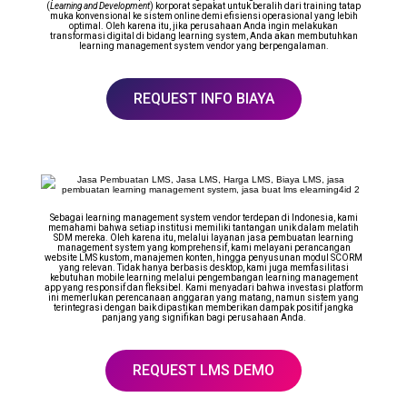
(
Learning and Development
) korporat sepakat untuk beralih dari training tatap
muka konvensional ke sistem online demi efisiensi operasional yang lebih
optimal. Oleh karena itu, jika perusahaan Anda ingin melakukan
transformasi digital di bidang learning system, Anda akan membutuhkan
learning management system vendor yang berpengalaman.
REQUEST INFO BIAYA
Sebagai learning management system vendor terdepan di Indonesia, kami
memahami bahwa setiap institusi memiliki tantangan unik dalam melatih
SDM mereka. Oleh karena itu, melalui layanan jasa pembuatan learning
management system yang komprehensif, kami melayani perancangan
website LMS kustom, manajemen konten, hingga penyusunan modul SCORM
yang relevan. Tidak hanya berbasis desktop, kami juga memfasilitasi
kebutuhan mobile learning melalui pengembangan learning management
app yang responsif dan fleksibel. Kami menyadari bahwa investasi platform
ini memerlukan perencanaan anggaran yang matang, namun sistem yang
terintegrasi dengan baik dipastikan memberikan dampak positif jangka
panjang yang signifikan bagi perusahaan Anda.
REQUEST LMS DEMO