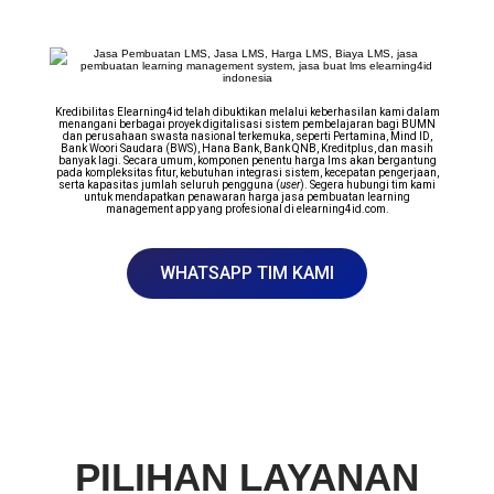
Kredibilitas Elearning4id telah dibuktikan melalui keberhasilan kami dalam
menangani berbagai proyek digitalisasi sistem pembelajaran bagi BUMN
dan perusahaan swasta nasional terkemuka, seperti Pertamina, Mind ID,
Bank Woori Saudara (BWS), Hana Bank, Bank QNB, Kreditplus, dan masih
banyak lagi. Secara umum, komponen penentu harga lms akan bergantung
pada kompleksitas fitur, kebutuhan integrasi sistem, kecepatan pengerjaan,
serta kapasitas jumlah seluruh pengguna (
user
). Segera hubungi tim kami
untuk mendapatkan penawaran harga jasa pembuatan learning
management app yang profesional di elearning4id.com.
WHATSAPP TIM KAMI
PILIHAN LAYANAN