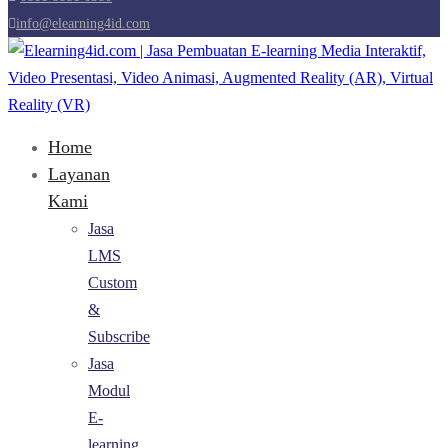
info@elearning4id.com
Home
Layanan
Kami
Jasa
LMS
Custom
&
Subscribe
Jasa
Modul
E-
learning