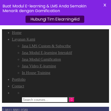
X
Buat Modul E-learning & LMS Anda Semakin
Menarik dengan Gamification
Hubungi Tim Elearning4id
Home
Layanan Kami
Jasa LMS Custom & Subscribe
Jasa Modul E-learning Interaktif
Jasa Modul Gamification
Jasa Video E-learning
In House Training
Portfolio
Contact
0811 8881 0580