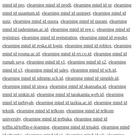
mind id pro
,
elearning mind id prodi
,
elearning mind id qr
,
elearning
mind id quantum.id
,
elearning mind id quipper
,
elearning mind id
quiz
,
elearning mind id quora
,
elearning mind id qurani
,
elearning
mind id radenintan.ac.id
,
elearning mind id reg c
,
elearning mind id
registrasi
,
elearning mind id registration
,
elearning mind id reguler
,
elearning mind id reska.id login
,
elearning mind id roblox
,
elearning
mind id rosma.ac.id
,
elearning mind id rri.co.id
,
elearning mind id
rumah saya
,
elearning mind id s1
,
elearning mind id s2
,
elearning
mind id s3
,
elearning mind id sales
,
elearning mind id sch.id
,
elearning mind id sdmmp.sch.id
,
elearning mind id simpkb.id
,
elearning mind id siswa
,
elearning mind id skansaba.id
,
elearning
mind id smkin.id
,
elearning mind id tarakanita.web.id
,
elearning
mind id tarbiyah
,
elearning mind id tazkia.ac.id
,
elearning mind id
teknik
,
elearning mind id telkom
,
elearning mind id telkom
university
,
elearning mind id terbuka
,
elearning mind id
toffin.id/toffin-e-learning
,
elearning mind id trisakti
,
elearning mind