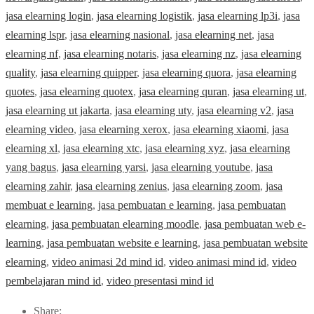
jasa elearning login
,
jasa elearning logistik
,
jasa elearning lp3i
,
jasa
elearning lspr
,
jasa elearning nasional
,
jasa elearning net
,
jasa
elearning nf
,
jasa elearning notaris
,
jasa elearning nz
,
jasa elearning
quality
,
jasa elearning quipper
,
jasa elearning quora
,
jasa elearning
quotes
,
jasa elearning quotex
,
jasa elearning quran
,
jasa elearning ut
,
jasa elearning ut jakarta
,
jasa elearning uty
,
jasa elearning v2
,
jasa
elearning video
,
jasa elearning xerox
,
jasa elearning xiaomi
,
jasa
elearning xl
,
jasa elearning xtc
,
jasa elearning xyz
,
jasa elearning
yang bagus
,
jasa elearning yarsi
,
jasa elearning youtube
,
jasa
elearning zahir
,
jasa elearning zenius
,
jasa elearning zoom
,
jasa
membuat e learning
,
jasa pembuatan e learning
,
jasa pembuatan
elearning
,
jasa pembuatan elearning moodle
,
jasa pembuatan web e-
learning
,
jasa pembuatan website e learning
,
jasa pembuatan website
elearning
,
video animasi 2d mind id
,
video animasi mind id
,
video
pembelajaran mind id
,
video presentasi mind id
Share: