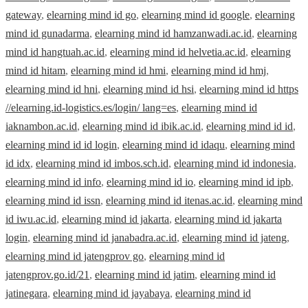
gateway
,
elearning mind id go
,
elearning mind id google
,
elearning
mind id gunadarma
,
elearning mind id hamzanwadi.ac.id
,
elearning
mind id hangtuah.ac.id
,
elearning mind id helvetia.ac.id
,
elearning
mind id hitam
,
elearning mind id hmi
,
elearning mind id hmj
,
elearning mind id hni
,
elearning mind id hsi
,
elearning mind id https
//elearning.id-logistics.es/login/ lang=es
,
elearning mind id
iaknambon.ac.id
,
elearning mind id ibik.ac.id
,
elearning mind id id
,
elearning mind id id login
,
elearning mind id idaqu
,
elearning mind
id idx
,
elearning mind id imbos.sch.id
,
elearning mind id indonesia
,
elearning mind id info
,
elearning mind id io
,
elearning mind id ipb
,
elearning mind id issn
,
elearning mind id itenas.ac.id
,
elearning mind
id iwu.ac.id
,
elearning mind id jakarta
,
elearning mind id jakarta
login
,
elearning mind id janabadra.ac.id
,
elearning mind id jateng
,
elearning mind id jatengprov go
,
elearning mind id
jatengprov.go.id/21
,
elearning mind id jatim
,
elearning mind id
jatinegara
,
elearning mind id jayabaya
,
elearning mind id