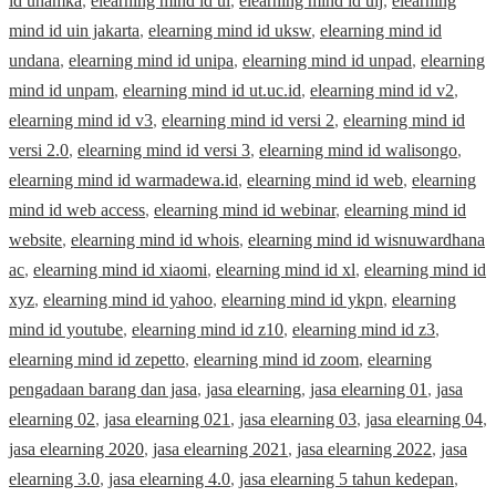
id uhamka
,
elearning mind id ui
,
elearning mind id uij
,
elearning
mind id uin jakarta
,
elearning mind id uksw
,
elearning mind id
undana
,
elearning mind id unipa
,
elearning mind id unpad
,
elearning
mind id unpam
,
elearning mind id ut.uc.id
,
elearning mind id v2
,
elearning mind id v3
,
elearning mind id versi 2
,
elearning mind id
versi 2.0
,
elearning mind id versi 3
,
elearning mind id walisongo
,
elearning mind id warmadewa.id
,
elearning mind id web
,
elearning
mind id web access
,
elearning mind id webinar
,
elearning mind id
website
,
elearning mind id whois
,
elearning mind id wisnuwardhana
ac
,
elearning mind id xiaomi
,
elearning mind id xl
,
elearning mind id
xyz
,
elearning mind id yahoo
,
elearning mind id ykpn
,
elearning
mind id youtube
,
elearning mind id z10
,
elearning mind id z3
,
elearning mind id zepetto
,
elearning mind id zoom
,
elearning
pengadaan barang dan jasa
,
jasa elearning
,
jasa elearning 01
,
jasa
elearning 02
,
jasa elearning 021
,
jasa elearning 03
,
jasa elearning 04
,
jasa elearning 2020
,
jasa elearning 2021
,
jasa elearning 2022
,
jasa
elearning 3.0
,
jasa elearning 4.0
,
jasa elearning 5 tahun kedepan
,