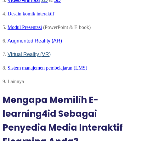
3.
Video Animasi
2D
&
3D
4.
Desain komik interaktif
5.
Modul Presentasi
(PowerPoint & E-book)
6.
Augmented Reality (AR)
7.
Virtual Reality (VR)
8.
Sistem manajemen pembelajaran (LMS)
9. Lainnya
Mengapa Memilih E-
learning4id Sebagai
Penyedia Media Interaktif