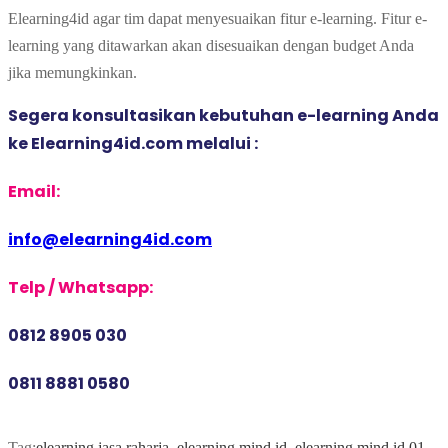
Elearning4id agar tim dapat menyesuaikan fitur e-learning. Fitur e-
learning yang ditawarkan akan disesuaikan dengan budget Anda
jika memungkinkan.
Segera konsultasikan kebutuhan e-learning Anda 
ke Elearning4id.com melalui :
Email:
info@elearning4id.com
Telp / Whatsapp:
0812 8905 030
0811 8881 0580
Tag:
elearning jasa raharja
,
elearning mind id
,
elearning mind id 01
,