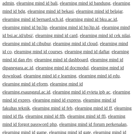
admin
,
elearning mind id bali
,
elearning mind id bandung
,
elearning
mind id bdg
,
elearning mind id bekasi
,
elearning mind id belajar
,
elearning mind id bernard.sch.id
,
elearning mind id bku.ac.id
,
elearning mind id bp3ip
,
elearning mind id bp3ip.id
,
elearning mind
id bsi.ac.id/ubsi/
,
elearning mind id card
,
elearning mind id cek nilai
,
elearning mind id cibubur
,
elearning mind id cloud
,
elearning mind
id co
,
elearning mind id courses
,
elearning mind id daftar
,
elearning
mind id dan rbv
,
elearning mind id dashboard
,
elearning mind id
dipanegara.ac.id
,
elearning mind id docmodul
,
elearning mind id
download
,
elearning mind id e learning
,
elearning mind id edu
,
elearning mind id eform
,
elearning mind id
elearning.esaunggul.ac.id
,
elearning mind id evieta ipb ac
,
elearning
mind id expres
,
elearning mind id express
,
elearning mind id
fakultas teknik
,
elearning mind id feb
,
elearning mind id ff
,
elearning
mind id ffa
,
elearning mind id ffh
,
elearning mind id ffi
,
elearning
mind id forgot password php
,
elearning mind id forum perkenalan
,
elearning mind id game
,
elearning mind id gate
,
elearning mind id