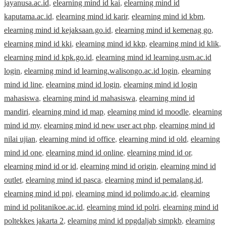
jayanusa.ac.id
,
elearning mind id kai
,
elearning mind id
kaputama.ac.id
,
elearning mind id karir
,
elearning mind id kbm
,
elearning mind id kejaksaan.go.id
,
elearning mind id kemenag go
,
elearning mind id kki
,
elearning mind id kkp
,
elearning mind id klik
,
elearning mind id kpk.go.id
,
elearning mind id learning.usm.ac.id
login
,
elearning mind id learning.walisongo.ac.id login
,
elearning
mind id line
,
elearning mind id login
,
elearning mind id login
mahasiswa
,
elearning mind id mahasiswa
,
elearning mind id
mandiri
,
elearning mind id map
,
elearning mind id moodle
,
elearning
mind id my
,
elearning mind id new user act php
,
elearning mind id
nilai ujian
,
elearning mind id office
,
elearning mind id old
,
elearning
mind id one
,
elearning mind id online
,
elearning mind id or
,
elearning mind id or id
,
elearning mind id origin
,
elearning mind id
outlet
,
elearning mind id pasca
,
elearning mind id pemalang.id
,
elearning mind id pnj
,
elearning mind id polimdo.ac.id
,
elearning
mind id politanikoe.ac.id
,
elearning mind id polri
,
elearning mind id
poltekkes jakarta 2
,
elearning mind id ppgdaljab simpkb
,
elearning