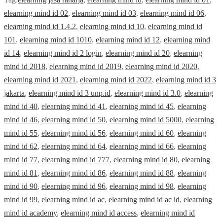
elearning mind id 02
,
elearning mind id 03
,
elearning mind id 06
,
elearning mind id 1.4.2
,
elearning mind id 10
,
elearning mind id
101
,
elearning mind id 1010
,
elearning mind id 12
,
elearning mind
id 14
,
elearning mind id 2 login
,
elearning mind id 20
,
elearning
mind id 2018
,
elearning mind id 2019
,
elearning mind id 2020
,
elearning mind id 2021
,
elearning mind id 2022
,
elearning mind id 3
jakarta
,
elearning mind id 3 unp.id
,
elearning mind id 3.0
,
elearning
mind id 40
,
elearning mind id 41
,
elearning mind id 45
,
elearning
mind id 46
,
elearning mind id 50
,
elearning mind id 5000
,
elearning
mind id 55
,
elearning mind id 56
,
elearning mind id 60
,
elearning
mind id 62
,
elearning mind id 64
,
elearning mind id 66
,
elearning
mind id 77
,
elearning mind id 777
,
elearning mind id 80
,
elearning
mind id 81
,
elearning mind id 86
,
elearning mind id 88
,
elearning
mind id 90
,
elearning mind id 96
,
elearning mind id 98
,
elearning
mind id 99
,
elearning mind id ac
,
elearning mind id ac id
,
elearning
mind id academy
,
elearning mind id access
,
elearning mind id