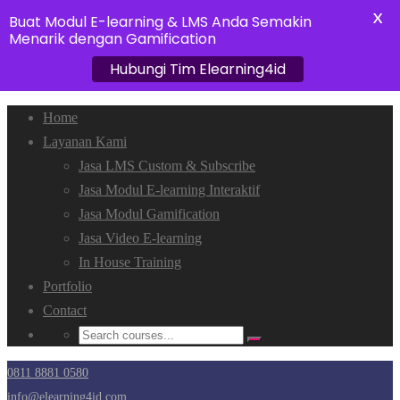
X
Buat Modul E-learning & LMS Anda Semakin
Menarik dengan Gamification
Hubungi Tim Elearning4id
Home
Layanan Kami
Jasa LMS Custom & Subscribe
Jasa Modul E-learning Interaktif
Jasa Modul Gamification
Jasa Video E-learning
In House Training
Portfolio
Contact
0811 8881 0580
info@elearning4id.com