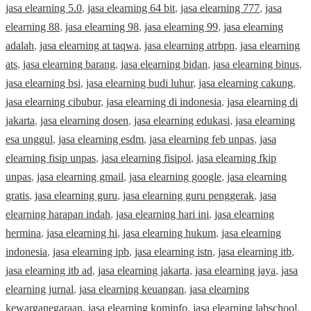
jasa elearning 5.0
,
jasa elearning 64 bit
,
jasa elearning 777
,
jasa
elearning 88
,
jasa elearning 98
,
jasa elearning 99
,
jasa elearning
adalah
,
jasa elearning at taqwa
,
jasa elearning atrbpn
,
jasa elearning
ats
,
jasa elearning barang
,
jasa elearning bidan
,
jasa elearning binus
,
jasa elearning bsi
,
jasa elearning budi luhur
,
jasa elearning cakung
,
jasa elearning cibubur
,
jasa elearning di indonesia
,
jasa elearning di
jakarta
,
jasa elearning dosen
,
jasa elearning edukasi
,
jasa elearning
esa unggul
,
jasa elearning esdm
,
jasa elearning feb unpas
,
jasa
elearning fisip unpas
,
jasa elearning fisipol
,
jasa elearning fkip
unpas
,
jasa elearning gmail
,
jasa elearning google
,
jasa elearning
gratis
,
jasa elearning guru
,
jasa elearning guru penggerak
,
jasa
elearning harapan indah
,
jasa elearning hari ini
,
jasa elearning
hermina
,
jasa elearning hi
,
jasa elearning hukum
,
jasa elearning
indonesia
,
jasa elearning ipb
,
jasa elearning istn
,
jasa elearning itb
,
jasa elearning itb ad
,
jasa elearning jakarta
,
jasa elearning jaya
,
jasa
elearning jurnal
,
jasa elearning keuangan
,
jasa elearning
kewarganegaraan
,
jasa elearning kominfo
,
jasa elearning labschool
,