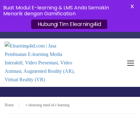
X
Buat Modul E-learning & LMS Anda Semakin
Menarik dengan Gamification
Hubungi Tim Elearning4id
ELEARNING MIND ID E
LEARNING
Home
»
elearning mind id e learning