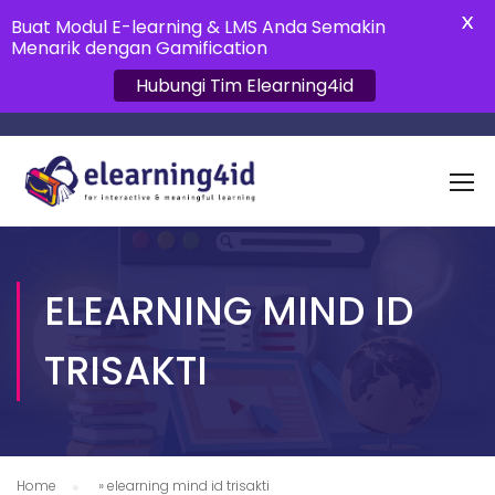
X
Buat Modul E-learning & LMS Anda Semakin
Menarik dengan Gamification
Hubungi Tim Elearning4id
ELEARNING MIND ID
TRISAKTI
Home
»
elearning mind id trisakti