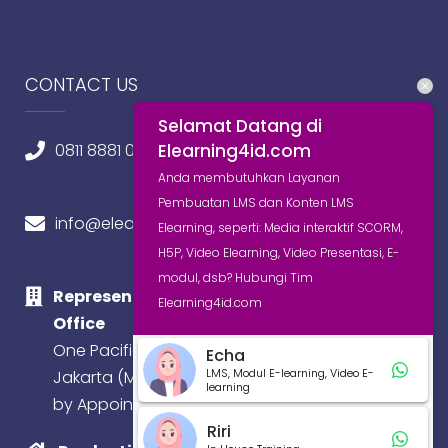
CONTACT US
Selamat Datang di
Elearning4id.com
0811 8881 0580
Anda membutuhkan Layanan
Pembuatan LMS dan Konten LMS
info@elearning4id.com
Elearning, seperti: Media interaktif SCORM,
H5P, Video Elearning, Video Presentasi, E-
modul, dsb? Hubungi Tim
Representative
Elearning4id.com
Office
One Pacific Place,
Echa
LMS, Modul E-learning, Video E-
Jakarta (Meeting
learning
by Appointment)
Riri