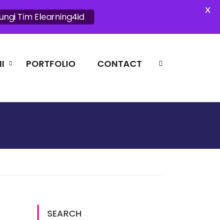
X
ungi Tim Elearning4id
I
PORTFOLIO
CONTACT
ATE WORK
SEARCH