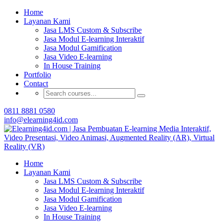
Buat Modul E-learning & LMS Anda Semakin
Home
Menarik dengan Gamification
Layanan Kami
Jasa LMS Custom & Subscribe
Hubungi Tim Elearning4id
Jasa Modul E-learning Interaktif
Jasa Modul Gamification
Jasa Video E-learning
In House Training
Portfolio
Contact
0811 8881 0580
info@elearning4id.com
Home
Layanan Kami
Jasa LMS Custom & Subscribe
Jasa Modul E-learning Interaktif
Jasa Modul Gamification
Jasa Video E-learning
In House Training