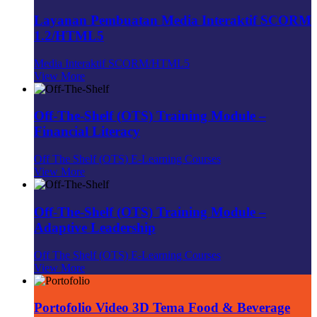
Layanan Pembuatan Media Interaktif SCORM
1.2/HTML5
Media Interaktif SCORM/HTML5
View More
Off-The-Shelf (OTS) Training Module –
Financial Literacy
Off The Shelf (OTS) E-Learning Courses
View More
Off-The-Shelf (OTS) Training Module –
Adaptive Leadership
Off The Shelf (OTS) E-Learning Courses
View More
Portofolio Video 3D Tema Food & Beverage