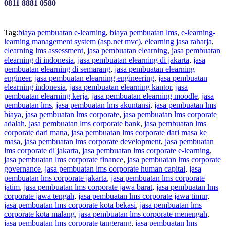
0811 8881 0580
Tag:
biaya pembuatan e-learning
,
biaya pembuatan lms
,
e-learning-
learning management system (asp.net mvc)
,
elearning jasa raharja
,
elearning lms assessment
,
jasa pembuatan elearning
,
jasa pembuatan
elearning di indonesia
,
jasa pembuatan elearning di jakarta
,
jasa
pembuatan elearning di semarang
,
jasa pembuatan elearning
engineer
,
jasa pembuatan elearning engineering
,
jasa pembuatan
elearning indonesia
,
jasa pembuatan elearning kantor
,
jasa
pembuatan elearning kerja
,
jasa pembuatan elearning moodle
,
jasa
pembuatan lms
,
jasa pembuatan lms akuntansi
,
jasa pembuatan lms
biaya
,
jasa pembuatan lms corporate
,
jasa pembuatan lms corporate
adalah
,
jasa pembuatan lms corporate bank
,
jasa pembuatan lms
corporate dari mana
,
jasa pembuatan lms corporate dari masa ke
masa
,
jasa pembuatan lms corporate development
,
jasa pembuatan
lms corporate di jakarta
,
jasa pembuatan lms corporate e-learning
,
jasa pembuatan lms corporate finance
,
jasa pembuatan lms corporate
governance
,
jasa pembuatan lms corporate human capital
,
jasa
pembuatan lms corporate jakarta
,
jasa pembuatan lms corporate
jatim
,
jasa pembuatan lms corporate jawa barat
,
jasa pembuatan lms
corporate jawa tengah
,
jasa pembuatan lms corporate jawa timur
,
jasa pembuatan lms corporate kota bekasi
,
jasa pembuatan lms
corporate kota malang
,
jasa pembuatan lms corporate menengah
,
jasa pembuatan lms corporate tangerang
,
jasa pembuatan lms