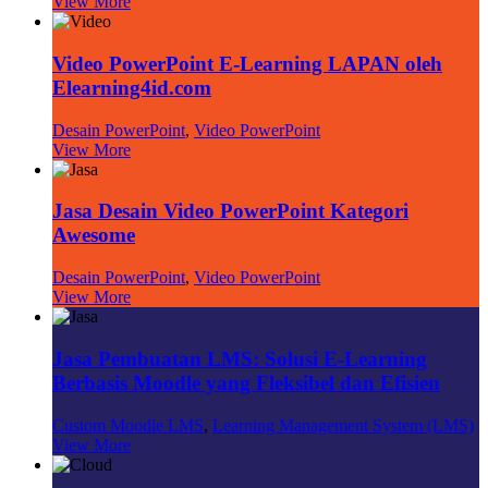
View More
Video PowerPoint E-Learning LAPAN oleh
Elearning4id.com
Desain PowerPoint
,
Video PowerPoint
View More
Jasa Desain Video PowerPoint Kategori
Awesome
Desain PowerPoint
,
Video PowerPoint
View More
Jasa Pembuatan LMS: Solusi E-Learning
Berbasis Moodle yang Fleksibel dan Efisien
Custom Moodle LMS
,
Learning Management System (LMS)
View More