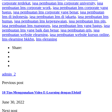
corporate terdekat
,
jasa pembuatan lms corporate university
,
jasa
pembuatan lms corporate work
,
jasa pembuatan lms corporate yang
bagus
,
jasa pembuatan lms corporate yang benar
,
jasa pembuatan
lms di indonesia
,
jasa pembuatan lms di jakarta
,
jasa pembuatan lms
humas
,
jasa pembuatan lms kepegawaian
,
jasa pembuatan lms pln
,
jasa pembuatan lms ruangguru
,
jasa pembuatan lms yang bagus
,
jasa
pembuatan lms yang baik dan benar
,
jasa pembuatan qris
,
jasa
pembuatan website elearning
,
jasa pembuatan website kursus online
,
lms elearning bkkbn
,
lms eleraning
Share:
admin_2
Previous post
10 Tips Menggunakan Video E-Learning dengan Efektif
June 30, 2022
Next post