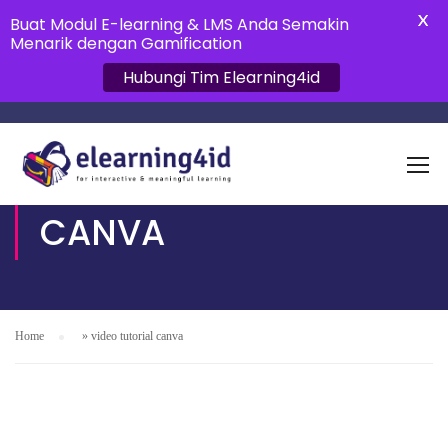
X
Buat Modul E-learning & LMS Anda Semakin
Menarik dengan Gamification
Hubungi Tim Elearning4id
VIDEO TUTORIAL
CANVA
Home
»
video tutorial canva