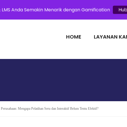
& LMS Anda Semakin Menarik dengan Gamification
Hub
HOME
LAYANAN KA
RNING & LMS PEME
 Perusahaan: Mengapa Pelatihan Seru dan Interaktif Belum Tentu Efektif?