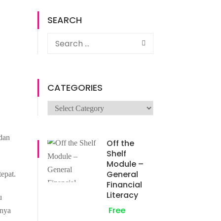
:
SEARCH
CATEGORIES
Categories
 dan
Off the
Shelf
Module –
General
tepat.
Financial
Literacy
u
Free
nnya