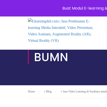
0811 8881 0580
info@elearning4id.com
Buat Modul E-learning 
JASA E-LEA
BUMN
Home
»
Blog
»
Jasa Video Learning di Surabaya untuk