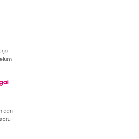
erja
belum
gai
n dan
 satu-