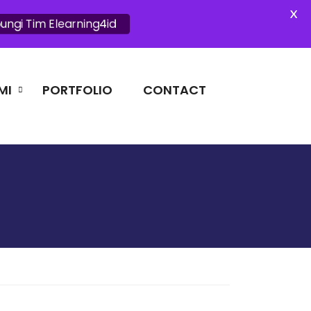
X
ungi Tim Elearning4id
MI
PORTFOLIO
CONTACT
RINTAHAN DAN