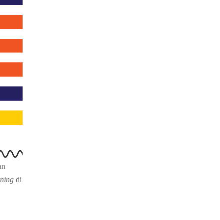
an
rning
di