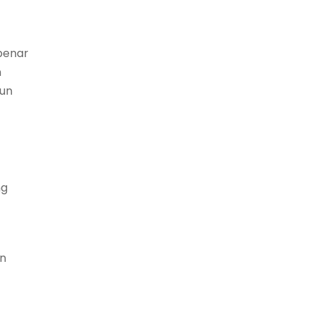
benar
n
un
ng
an