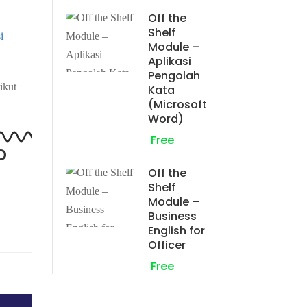
Off the
Shelf
i
Module –
Aplikasi
Pengolah
ikut 
Kata
(Microsoft
Word)
Free
o
Off the
Shelf
Module –
Business
English for
Officer
Free