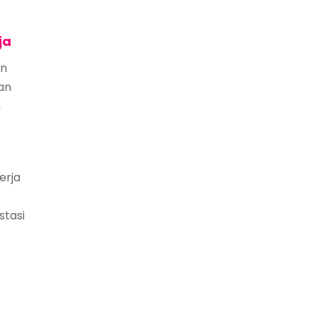
ja
an
an
n
erja
stasi