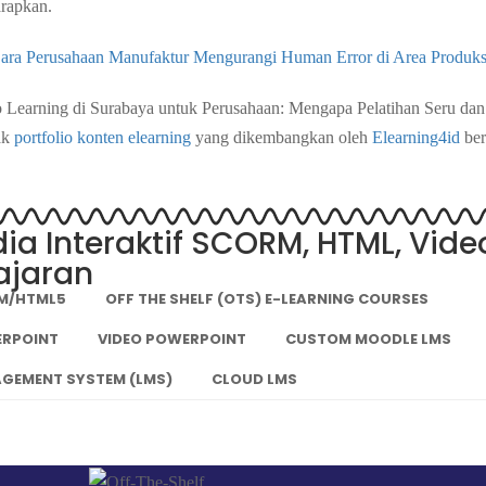
arapkan.
 Cara Perusahaan Manufaktur Mengurangi Human Error di Area Produks
 Learning di Surabaya untuk Perusahaan: Mengapa Pelatihan Seru dan 
k 
portfolio konten elearning 
yang dikembangkan oleh 
Elearning4id
 ber
dia Interaktif SCORM, HTML, Vide
ajaran
RM/HTML5
OFF THE SHELF (OTS) E-LEARNING COURSES
ERPOINT
VIDEO POWERPOINT
CUSTOM MOODLE LMS
GEMENT SYSTEM (LMS)
CLOUD LMS