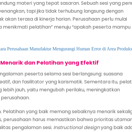
andung materi yang tepat sasaran. Sebuah sesi yang pen
enangkan, tapi jika tidak terhubung langsung dengan
k akan terasa di kinerja harian. Perusahaan perlu mulai
a menikmati pelatihan” menuju “apakah peserta mampu
 Cara Perusahaan Manufaktur Mengurangi Human Error di Area Produks
Menarik dan Pelatihan yang Efektif
engalaman peserta selama sesi berlangsung: suasana
eatif, dan fasilitator yang karismatik. Sementara itu, pela
g lebih jauh, yaitu mengubah perilaku, meningkatkan
 perusahaan.
n. Pelatihan yang baik memang sebaiknya menarik sekali
as, perusahaan harus memastikan bahwa prioritas utama
alitas pengalaman sesi.
Instructional design
yang baik ad