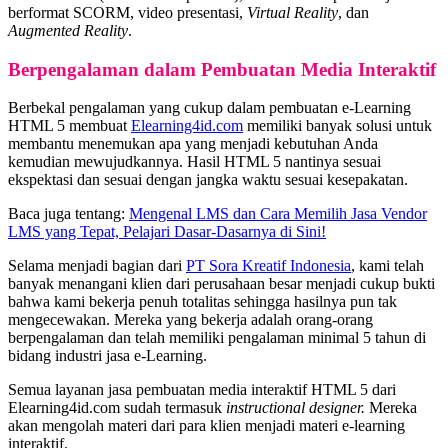
berformat SCORM, video presentasi,
Virtual Reality
, dan
Augmented Reality
.
Berpengalaman dalam Pembuatan Media Interaktif
Berbekal pengalaman yang cukup dalam pembuatan e-Learning
HTML 5 membuat
Elearning4id.com
memiliki banyak solusi untuk
membantu menemukan apa yang menjadi kebutuhan Anda
kemudian mewujudkannya. Hasil HTML 5 nantinya sesuai
ekspektasi dan sesuai dengan jangka waktu sesuai kesepakatan.
Baca juga tentang:
Mengenal LMS dan Cara Memilih Jasa Vendor
LMS yang Tepat, Pelajari Dasar-Dasarnya di Sini!
Selama menjadi bagian dari
PT Sora Kreatif Indonesia
, kami telah
banyak menangani klien dari perusahaan besar menjadi cukup bukti
bahwa kami bekerja penuh totalitas sehingga hasilnya pun tak
mengecewakan. Mereka yang bekerja adalah orang-orang
berpengalaman dan telah memiliki pengalaman minimal 5 tahun di
bidang industri jasa e-Learning.
Semua layanan jasa pembuatan media interaktif HTML 5 dari
Elearning4id.com sudah termasuk
instructional designer.
Mereka
akan mengolah materi dari para klien menjadi materi e-learning
interaktif.