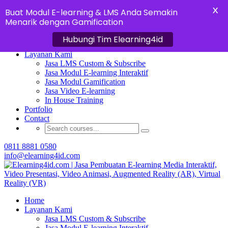
X
Buat Modul E-learning & LMS Anda Semakin
Menarik dengan Gamification
Hubungi Tim Elearning4id
Home
Layanan Kami
Jasa LMS Custom & Subscribe
Jasa Modul E-learning Interaktif
Jasa Modul Gamification
Jasa Video E-learning
In House Training
Portfolio
Contact
0811 8881 0580
info@elearning4id.com
Home
Layanan Kami
Jasa LMS Custom & Subscribe
Jasa Modul E-learning Interaktif