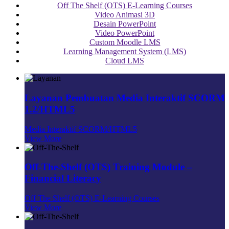
Off The Shelf (OTS) E-Learning Courses
Video Animasi 3D
Desain PowerPoint
Video PowerPoint
Custom Moodle LMS
Learning Management System (LMS)
Cloud LMS
Layanan Pembuatan Media Interaktif SCORM
1.2/HTML5
Media Interaktif SCORM/HTML5
View More
Off-The-Shelf (OTS) Training Module –
Financial Literacy
Off The Shelf (OTS) E-Learning Courses
View More