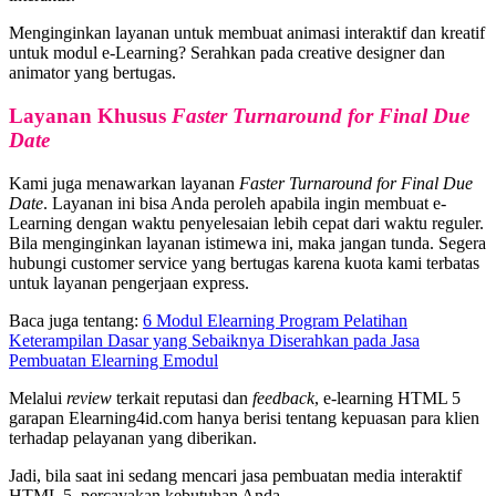
Menginginkan layanan untuk membuat animasi interaktif dan kreatif
untuk modul e-Learning? Serahkan pada creative designer dan
animator yang bertugas.
Layanan Khusus
Faster Turnaround for Final Due
Date
Kami juga menawarkan layanan
Faster Turnaround for Final Due
Date
. Layanan ini bisa Anda peroleh apabila ingin membuat e-
Learning dengan waktu penyelesaian lebih cepat dari waktu reguler.
Bila menginginkan layanan istimewa ini, maka jangan tunda. Segera
hubungi customer service yang bertugas karena kuota kami terbatas
untuk layanan pengerjaan express.
Baca juga tentang:
6 Modul Elearning Program Pelatihan
Keterampilan Dasar yang Sebaiknya Diserahkan pada Jasa
Pembuatan Elearning Emodul
Melalui
review
terkait reputasi dan
feedback
, e-learning HTML 5
garapan Elearning4id.com hanya berisi tentang kepuasan para klien
terhadap pelayanan yang diberikan.
Jadi, bila saat ini sedang mencari jasa pembuatan media interaktif
HTML 5, percayakan kebutuhan Anda