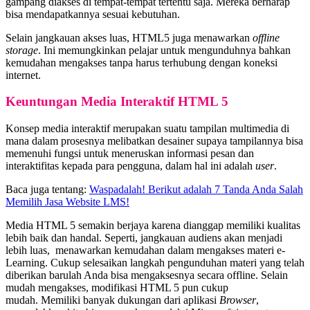
gampang diakses di tempat-tempat tertentu saja. Mereka berharap
bisa mendapatkannya sesuai kebutuhan.
Selain jangkauan akses luas, HTML5 juga menawarkan
offline
storage
. Ini memungkinkan pelajar untuk mengunduhnya bahkan
kemudahan mengakses tanpa harus terhubung dengan koneksi
internet.
Keuntungan Media Interaktif HTML 5
Konsep media interaktif merupakan suatu tampilan multimedia di
mana dalam prosesnya melibatkan desainer supaya tampilannya bisa
memenuhi fungsi untuk meneruskan informasi pesan dan
interaktifitas kepada para pengguna, dalam hal ini adalah
user
.
Baca juga tentang:
Waspadalah! Berikut adalah 7 Tanda Anda Salah
Memilih Jasa Website LMS!
Media HTML 5 semakin berjaya karena dianggap memiliki kualitas
lebih baik dan handal. Seperti, j
angkauan audiens akan menjadi
lebih luas,
menawarkan kemudahan dalam mengakses materi e-
Learning. Cukup selesaikan langkah pengunduhan materi yang telah
diberikan barulah Anda bisa mengaksesnya secara offline.
Selain
mudah mengakses, modifikasi HTML 5 pun cukup
mudah.
Memiliki banyak dukungan dari aplikasi
Browser
,