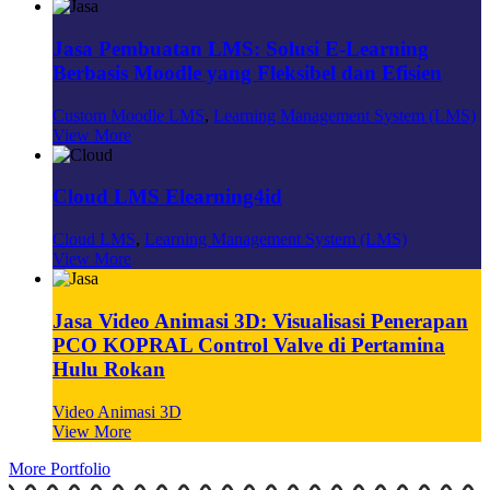
Jasa Pembuatan LMS: Solusi E-Learning
Berbasis Moodle yang Fleksibel dan Efisien
Custom Moodle LMS
,
Learning Management System (LMS)
View More
Cloud LMS Elearning4id
Cloud LMS
,
Learning Management System (LMS)
View More
Jasa Video Animasi 3D: Visualisasi Penerapan
PCO KOPRAL Control Valve di Pertamina
Hulu Rokan
Video Animasi 3D
View More
More Portfolio