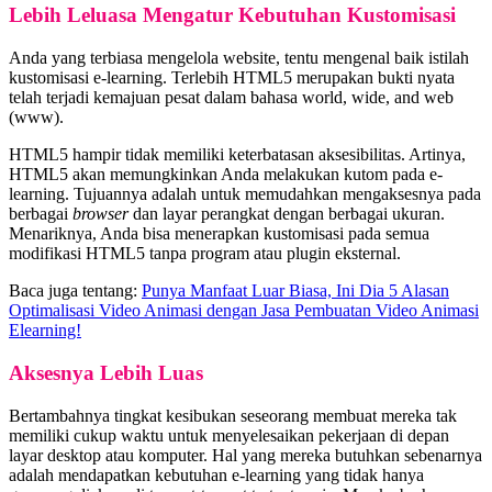
Lebih Leluasa Mengatur Kebutuhan Kustomisasi
Anda yang terbiasa mengelola website, tentu mengenal baik istilah
kustomisasi e-learning. Terlebih HTML5 merupakan bukti nyata
telah terjadi kemajuan pesat dalam bahasa world, wide, and web
(www).
HTML5 hampir tidak memiliki keterbatasan aksesibilitas. Artinya,
HTML5 akan memungkinkan Anda melakukan kutom pada e-
learning. Tujuannya adalah untuk memudahkan mengaksesnya pada
berbagai
browser
dan layar perangkat dengan berbagai ukuran.
Menariknya, Anda bisa menerapkan kustomisasi pada semua
modifikasi HTML5 tanpa program atau plugin eksternal.
Baca juga tentang:
Punya Manfaat Luar Biasa, Ini Dia 5 Alasan
Optimalisasi Video Animasi dengan Jasa Pembuatan Video Animasi
Elearning!
Aksesnya Lebih Luas
Bertambahnya tingkat kesibukan seseorang membuat mereka tak
memiliki cukup waktu untuk menyelesaikan pekerjaan di depan
layar desktop atau komputer. Hal yang mereka butuhkan sebenarnya
adalah mendapatkan kebutuhan e-learning yang tidak hanya