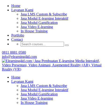
Buat Modul E-learning & LMS Anda Semakin
Home
Menarik dengan Gamification
Layanan Kami
Jasa LMS Custom & Subscribe
Hubungi Tim Elearning4id
Jasa Modul E-learning Interaktif
Jasa Modul Gamification
Jasa Video E-learning
In House Training
Portfolio
Contact
0811 8881 0580
info@elearning4id.com
Home
Layanan Kami
Jasa LMS Custom & Subscribe
Jasa Modul E-learning Interaktif
Jasa Modul Gamification
Jasa Video E-learning
In House Training