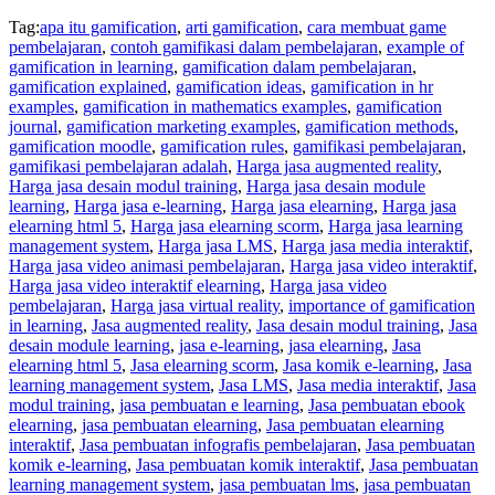
Tag:
apa itu gamification
,
arti gamification
,
cara membuat game
pembelajaran
,
contoh gamifikasi dalam pembelajaran
,
example of
gamification in learning
,
gamification dalam pembelajaran
,
gamification explained
,
gamification ideas
,
gamification in hr
examples
,
gamification in mathematics examples
,
gamification
journal
,
gamification marketing examples
,
gamification methods
,
gamification moodle
,
gamification rules
,
gamifikasi pembelajaran
,
gamifikasi pembelajaran adalah
,
Harga jasa augmented reality
,
Harga jasa desain modul training
,
Harga jasa desain module
learning
,
Harga jasa e-learning
,
Harga jasa elearning
,
Harga jasa
elearning html 5
,
Harga jasa elearning scorm
,
Harga jasa learning
management system
,
Harga jasa LMS
,
Harga jasa media interaktif
,
Harga jasa video animasi pembelajaran
,
Harga jasa video interaktif
,
Harga jasa video interaktif elearning
,
Harga jasa video
pembelajaran
,
Harga jasa virtual reality
,
importance of gamification
in learning
,
Jasa augmented reality
,
Jasa desain modul training
,
Jasa
desain module learning
,
jasa e-learning
,
jasa elearning
,
Jasa
elearning html 5
,
Jasa elearning scorm
,
Jasa komik e-learning
,
Jasa
learning management system
,
Jasa LMS
,
Jasa media interaktif
,
Jasa
modul training
,
jasa pembuatan e learning
,
Jasa pembuatan ebook
elearning
,
jasa pembuatan elearning
,
Jasa pembuatan elearning
interaktif
,
Jasa pembuatan infografis pembelajaran
,
Jasa pembuatan
komik e-learning
,
Jasa pembuatan komik interaktif
,
Jasa pembuatan
learning management system
,
jasa pembuatan lms
,
jasa pembuatan