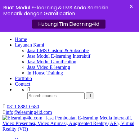
X
Buat Modul E-learning & LMS Anda Semakin
Menarik dengan Gamification
Hubungi Tim Elearning4id
Home
Layanan Kami
Jasa LMS Custom & Subscribe
Jasa Modul E-learning Interaktif
Jasa Modul Gamification
Jasa Video E-learning
In House Training
Portfolio
Contact
0811 8881 0580
info@elearning4id.com