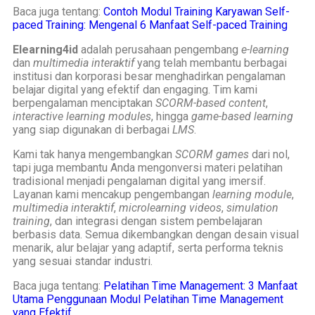
Baca juga tentang:
Contoh Modul Training Karyawan Self-
paced Training: Mengenal 6 Manfaat Self-paced Training
Elearning4id
adalah perusahaan pengembang
e-learning
dan
multimedia interaktif
yang telah membantu berbagai
institusi dan korporasi besar menghadirkan pengalaman
belajar digital yang efektif dan engaging. Tim kami
berpengalaman menciptakan
SCORM-based content
,
interactive learning modules
, hingga
game-based learning
yang siap digunakan di berbagai
LMS
.
Kami tak hanya mengembangkan
SCORM games
dari nol,
tapi juga membantu Anda mengonversi materi pelatihan
tradisional menjadi pengalaman digital yang imersif.
Layanan kami mencakup pengembangan
learning module
,
multimedia interaktif
,
microlearning videos
,
simulation
training
, dan integrasi dengan sistem pembelajaran
berbasis data. Semua dikembangkan dengan desain visual
menarik, alur belajar yang adaptif, serta performa teknis
yang sesuai standar industri.
Baca juga tentang:
Pelatihan Time Management: 3 Manfaat
Utama Penggunaan Modul Pelatihan Time Management
yang Efektif