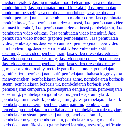
media interaktif
,
Jasa pembuatan modul elearning
,
Jasa pembuatan
modul html 5
,
Jasa pembuatan modul interaktif
,
Jasa pembuatan
modul on the shelf
,
Jasa pembuatan modul ots
,
Jasa pembuatan
modul pembelajaran
,
Jasa pembuatan modul scorm
,
Jasa pembuatan
module book
,
Jasa pembuatan video animasi
,
Jasa pembuatan video
animasi interaktif
,
Jasa pembuatan video animasi pembelajaran
,
Jasa
pembuatan video edukasi
,
Jasa pembuatan video interaktif
,
Jasa
pembuatan video motion graphics pembelajaran
,
Jasa pembuatan
video pembelajaran
,
Jasa video animasi pembelajaran
,
Jasa video
html 5 elearning
,
Jasa video interaktif
,
Jasa video interaktif
elearning
,
Jasa video pembelajaran
,
Jasa video presentasi edukasi
,
Jasa video presentasi elearning
,
Jasa video presentasi green screen
,
Jasa video presentasi pembelajaran
,
Jasa video presentasi ruang
guru
,
Jasa virtual reality
,
metode gamifikasi
,
model pembelajaran
gamification
,
pembelajaran aktif
,
pembelajaran bahasa inggris yang
menyenangkan
,
pembelajaran berbasis game
,
pembelajaran berbasis
steam
,
pembelajaran berbasis tik
,
pembelajaran berbasis web
,
pembelajaran campuran
,
pembelajaran dengan game
,
pembelajaran
e learning
,
pembelajaran gamification
,
pembelajaran hybrid
,
pembelajaran interaktif
,
pembelajaran jigsaw
,
pembelajaran kreatif
,
pembelajaran paikem
,
pembelajaran quantum
,
pembelajaran
remedial
,
pembelajaran remedial adalah
,
pembelajaran role playing
,
pembelajaran steam
,
pembelajaran tgt
,
pembelajaran tik
,
pembelajaran yang membosankan
,
pembelajaran yang menarik
,
perbedaan gamifikasi dan game based learning
,
uses of gamification
,