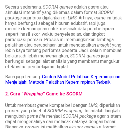
Secara sederhana,
SCORM games
adalah
game
atau
simulasi interaktif yang dikemas dalam format
SCORM
package
agar bisa dijalankan di
LMS
. Artinya,
game
ini tidak
hanya berfungsi sebagai hiburan edukatif, tapi juga
memiliki kemampuan untuk melacak data pembelajaran
seperti hasil skor, waktu penyelesaian, dan tingkat
partisipasi pemain. Proses ini memungkinkan lembaga
pelatihan atau perusahaan untuk mendapatkan
insight
yang
lebih kaya tentang performa peserta. Jadi, selain membuat
belajar jadi lebih menyenangkan,
SCORM games
juga
berfungsi sebagai alat analisis yang membantu mengukur
efektivitas pembelajaran digital.
Baca juga tentang:
Contoh Modul Pelatihan Kepemimpinan:
Menjelajahi Metode Pelatihan Kepemimpinan Terbaik
2. Cara “
Wrapping
” Game ke SCORM
Untuk membuat
game
kompatibel dengan
LMS
, diperlukan
proses yang disebut
SCORM wrapping
. Ini adalah langkah
mengubah
game file
menjadi
SCORM package
agar sistem
dapat mengenalinya dan melacak datanya dengan benar.
Biasanya, proses ini melibatkan ekspor
game
ke format