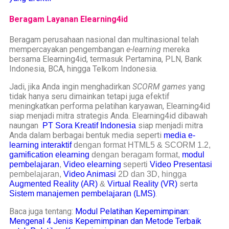
Beragam Layanan Elearning4id
Beragam perusahaan nasional dan multinasional telah
mempercayakan pengembangan
e-learning
mereka
bersama Elearning4id, termasuk Pertamina, PLN, Bank
Indonesia, BCA, hingga Telkom Indonesia.
Jadi, jika Anda ingin menghadirkan
SCORM games
yang
tidak hanya seru dimainkan tetapi juga efektif
meningkatkan performa pelatihan karyawan, Elearning4id
siap menjadi mitra strategis Anda. Elearning4id dibawah
naungan
siap menjadi mitra
PT Sora Kreatif Indonesia
Anda dalam berbagai bentuk media seperti
media e-
learning interaktif
dengan format
HTML5
&
SCORM 1.2,
gamification elearning
dengan beragam format,
modul
pembelajaran
,
Video elearning
seperti
Video Presentasi
pembelajaran,
Video Animasi
2D dan 3D, hingga
serta
Augmented Reality (AR)
&
Virtual Reality (VR)
.
Sistem manajemen pembelajaran (LMS)
Baca juga tentang:
Modul Pelatihan Kepemimpinan:
Mengenal 4 Jenis Kepemimpinan dan Metode Terbaik