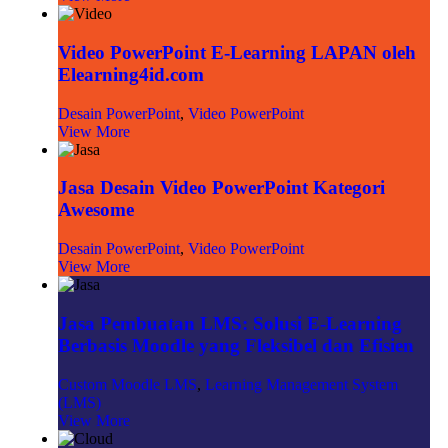
Video PowerPoint E-Learning LAPAN oleh
Elearning4id.com
Desain PowerPoint
,
Video PowerPoint
View More
Jasa Desain Video PowerPoint Kategori
Awesome
Desain PowerPoint
,
Video PowerPoint
View More
Jasa Pembuatan LMS: Solusi E-Learning
Berbasis Moodle yang Fleksibel dan Efisien
Custom Moodle LMS
,
Learning Management System
(LMS)
View More