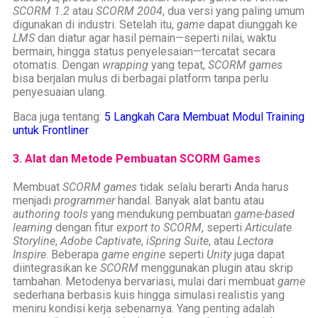
SCORM 1.2
atau
SCORM 2004
, dua versi yang paling umum
digunakan di industri. Setelah itu,
game
dapat diunggah ke
LMS
dan diatur agar hasil pemain—seperti nilai, waktu
bermain, hingga status penyelesaian—tercatat secara
otomatis. Dengan
wrapping
yang tepat,
SCORM games
bisa berjalan mulus di berbagai platform tanpa perlu
penyesuaian ulang.
Baca juga tentang:
5 Langkah Cara Membuat Modul Training
untuk Frontliner
3. Alat dan Metode Pembuatan SCORM Games
Membuat
SCORM games
tidak selalu berarti Anda harus
menjadi
programmer
handal. Banyak alat bantu atau
authoring tools
yang mendukung pembuatan
game-based
learning
dengan fitur
export to SCORM
, seperti
Articulate
Storyline
,
Adobe Captivate
,
iSpring Suite
, atau
Lectora
Inspire
. Beberapa
game engine
seperti
Unity
juga dapat
diintegrasikan ke
SCORM
menggunakan plugin atau skrip
tambahan. Metodenya bervariasi, mulai dari membuat
game
sederhana berbasis kuis hingga simulasi realistis yang
meniru kondisi kerja sebenarnya. Yang penting adalah