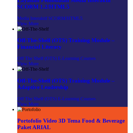
Layanan Pembuatan Media Interaktif
SCORM 1.2/HTML5
Media Interaktif SCORM/HTML5
View More
Off-The-Shelf (OTS) Training Module –
Financial Literacy
Off The Shelf (OTS) E-Learning Courses
View More
Off-The-Shelf (OTS) Training Module –
Adaptive Leadership
Off The Shelf (OTS) E-Learning Courses
View More
Portofolio Video 3D Tema Food & Beverage
Paket ARIAL