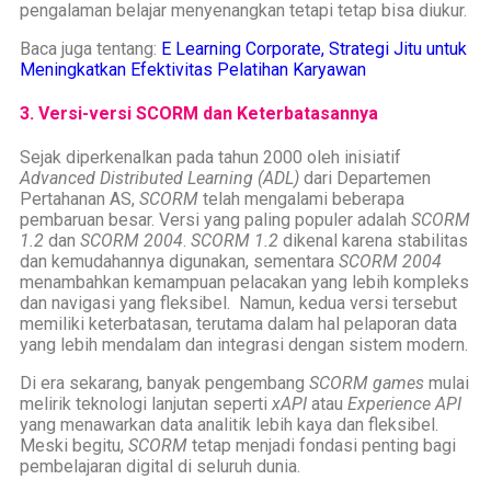
pengalaman belajar menyenangkan tetapi tetap bisa diukur.
Baca juga tentang:
E Learning Corporate, Strategi Jitu untuk
Meningkatkan Efektivitas Pelatihan Karyawan
3. Versi-versi SCORM dan Keterbatasannya
Sejak diperkenalkan pada tahun 2000 oleh inisiatif
Advanced Distributed Learning (ADL)
dari Departemen
Pertahanan AS,
SCORM
telah mengalami beberapa
pembaruan besar. Versi yang paling populer adalah
SCORM
1.2
dan
SCORM 2004
.
SCORM 1.2
dikenal karena stabilitas
dan kemudahannya digunakan, sementara
SCORM 2004
menambahkan kemampuan pelacakan yang lebih kompleks
dan navigasi yang fleksibel. Namun, kedua versi tersebut
memiliki keterbatasan, terutama dalam hal pelaporan data
yang lebih mendalam dan integrasi dengan sistem modern.
Di era sekarang, banyak pengembang
SCORM games
mulai
melirik teknologi lanjutan seperti
xAPI
atau
Experience API
yang menawarkan data analitik lebih kaya dan fleksibel.
Meski begitu,
SCORM
tetap menjadi fondasi penting bagi
pembelajaran digital di seluruh dunia.