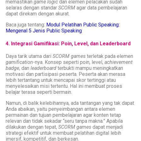
memastikan
game logic
dan elemen pelacakan sudah
selaras dengan standar
SCORM
agar data pembelajaran
dapat direkam dengan akurat.
Baca juga tentang:
Modul Pelatihan Public Speaking:
Mengenal 5 Jenis Public Speaking
4. Integrasi Gamifikasi: Poin, Level, dan Leaderboard
Daya tarik utama dari
SCORM games
terletak pada elemen
gamification
-nya. Konsep seperti poin, level,
achievement
badge
, dan
leaderboard
terbukti mampu meningkatkan
motivasi dan partisipasi peserta. Peserta akan merasa
lebih tertantang untuk mencapai skor tertinggi atau
menyelesaikan misi tertentu. Hal ini membuat proses
belajar terasa seperti bermain.
Namun, di balik kelebihannya, ada tantangan yang tak dapat
Anda abaikan, yaitu penyeimbangan antara elemen
permainan dan tujuan pembelajaran agar konten tetap
relevan dan tidak sekadar “seru tanpa makna.” Apabila
dilakukan dengan tepat,
SCORM games
dapat menjadi
strategi efektif untuk membuat pelatihan digital lebih
imersif, kompetitif, dan berkesan.