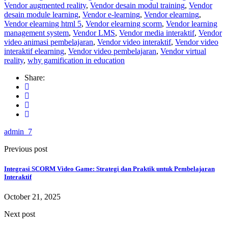
Vendor augmented reality
,
Vendor desain modul training
,
Vendor
desain module learning
,
Vendor e-learning
,
Vendor elearning
,
Vendor elearning html 5
,
Vendor elearning scorm
,
Vendor learning
management system
,
Vendor LMS
,
Vendor media interaktif
,
Vendor
video animasi pembelajaran
,
Vendor video interaktif
,
Vendor video
interaktif elearning
,
Vendor video pembelajaran
,
Vendor virtual
reality
,
why gamification in education
Share:
admin_7
Previous post
Integrasi SCORM Video Game: Strategi dan Praktik untuk Pembelajaran
Interaktif
October 21, 2025
Next post