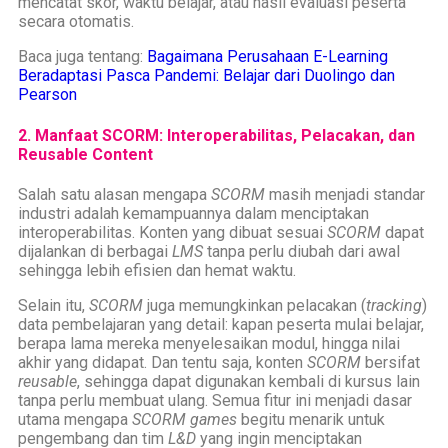
mencatat skor, waktu belajar, atau hasil evaluasi peserta
secara otomatis.
Baca juga tentang:
Bagaimana Perusahaan E-Learning
Beradaptasi Pasca Pandemi: Belajar dari Duolingo dan
Pearson
2. Manfaat SCORM: Interoperabilitas, Pelacakan, dan
Reusable Content
Salah satu alasan mengapa
SCORM
masih menjadi standar
industri adalah kemampuannya dalam menciptakan
interoperabilitas. Konten yang dibuat sesuai
SCORM
dapat
dijalankan di berbagai
LMS
tanpa perlu diubah dari awal
sehingga lebih efisien dan hemat waktu.
Selain itu,
SCORM
juga memungkinkan pelacakan (
tracking
)
data pembelajaran yang detail: kapan peserta mulai belajar,
berapa lama mereka menyelesaikan modul, hingga nilai
akhir yang didapat. Dan tentu saja, konten
SCORM
bersifat
reusable
, sehingga dapat digunakan kembali di kursus lain
tanpa perlu membuat ulang. Semua fitur ini menjadi dasar
utama mengapa
SCORM games
begitu menarik untuk
pengembang dan tim
L&D
yang ingin menciptakan